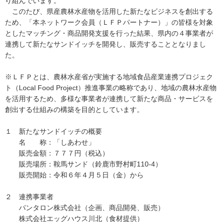
り組んでいます。
このたび、県産農林水産物を活用した新たなビジネスを創出する
ため、「本ネットワーク会員（ＬＦＰパートナー）」の皆様を対象
としたマッチング・商品開発支援を行った結果、県内の４事業者が
連携して新たなサンドイッチを開発し、販売することとなりまし
た。
※ＬＦＰとは、農林水産省が実施する地域食品産業連携プロジェク
ト（Local Food Project）推進事業の略称であり、地域の農林水産物
を活用するため、多様な事業者が連携して新たな商品・サービスを
創出する仕組みの構築を目的としています。
１ 新たなサンドイッチの概要
名 称：「しあわせ」
販売金額：７７７円（税込）
販売場所：鞍馬サンド（鈴鹿市野村町110-4）
販売開始：令和６年４月５日（金）から
２ 連携事業者
パンタロン株式会社（企画、商品開発、販売）
株式会社エッグハウス川北（食材提供）