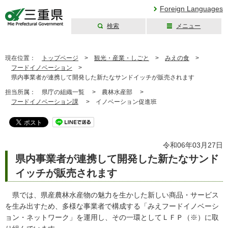
Foreign Languages
検索
メニュー
三重県公式ウェブ
サイト
現在位置：
トップページ
>
観光・産業・しごと
>
みえの食
>
フードイノベーション
>
県内事業者が連携して開発した新たなサンドイッチが販売されます
担当所属：
県庁の組織一覧 >
農林水産部 >
フードイノベーション課
>
イノベーション促進班
令和06年03月27日
県内事業者が連携して開発した新たなサンド
イッチが販売されます
県では、県産農林水産物の魅力を生かした新しい商品・サービス
を生み出すため、多様な事業者で構成する「みえフードイノベーシ
ョン・ネットワーク」を運用し、その一環としてＬＦＰ（※）に取