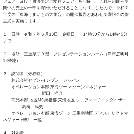
フェア」及び「東海限定ご愛顧フェア」を開催し、これらの開催期
間中の売上の一部を寄附いただけることになりましたので、令和７
年度の「東海うまいもの大集合」の開催報告とあわせて寄附金の贈
呈式を実施します。
１ 日時 令和７年６月13日（金曜日） 14時30分から14時45分
まで
２ 場所 三重県庁３階 プレゼンテーションルーム（津市広明町
13番地）
３ 訪問者（敬称略）
株式会社セブン-イレブン・ジャパン
オペレーション本部 東海ゾーン ゾーンマネジャー
肥田 洋介
商品本部 地区MD統括部 東海地区 シニアマーチャンダイザー
高橋 篤史
オペレーション本部 東海ゾーン 三重南地区 ディストリクトマ
ネジャー 椎野 一也
４ 対応者