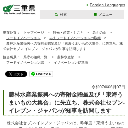
Foreign Languages
検索
メニュー
三重県公式ウェブ
サイト
現在位置：
トップページ
>
観光・産業・しごと
>
みえの食
>
フードイノベーション
>
みえフードイノベーションの取組
>
農林水産業振興への寄附金贈呈及び「東海うまいもの大集合」に先立ち、株
式会社セブン-イレブン・ジャパンが知事を訪問します
担当所属：
県庁の組織一覧 >
農林水産部 >
フードイノベーション課
>
イノベーション促進班
令和07年06月07日
農林水産業振興への寄附金贈呈及び「東海う
まいもの大集合」に先立ち、株式会社セブン-
イレブン・ジャパンが知事を訪問します
株式会社セブン-イレブン・ジャパンは、昨年度「東海うまいもの