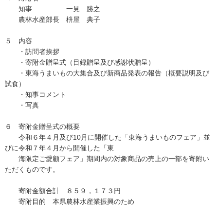
知事 一見 勝之
農林水産部長 枡屋 典子
５ 内容
・訪問者挨拶
・寄附金贈呈式（目録贈呈及び感謝状贈呈）
・東海うまいもの大集合及び新商品発表の報告（概要説明及び
試食）
・知事コメント
・写真
６ 寄附金贈呈式の概要
令和６年４月及び10月に開催した「東海うまいものフェア」並
びに令和７年４月から開催した「東
海限定ご愛顧フェア」期間内の対象商品の売上の一部を寄附い
ただくものです。
寄附金額合計 ８５９，１７３円
寄附目的 本県農林水産業振興のため