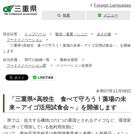
Foreign Languages
検索
メニュー
三重県公式ウェブ
サイト
現在位置：
トップページ
>
観光・産業・しごと
>
みえの食
>
フードイノベーション
>
「三重県×高校生 食べて守ろう！藻場の未来～アイゴ活用試食会～」を開催
します
担当所属：
県庁の組織一覧 >
農林水産部 >
フードイノベーション課
>
イノベーション促進班
令和07年11月08日
「三重県×高校生 食べて守ろう！藻場の未
来～アイゴ活用試食会～」を開催します
県では、拡大する磯焼けの1つの要因とされるアイゴなど、環境変
化に伴って増加している低利用魚類に
ついて、県内高等学校及び食関連事業者と連携した新商品・メニュ