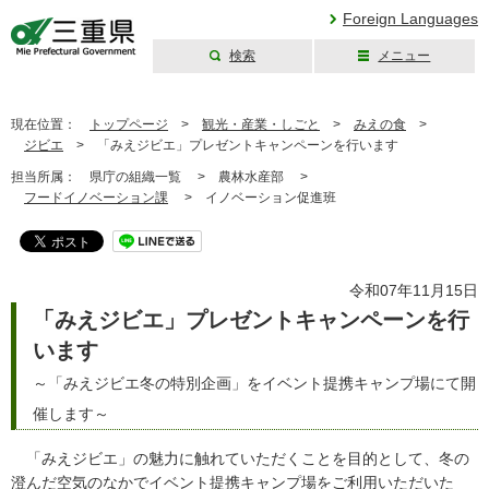
Foreign Languages
検索
メニュー
三重県公式ウェブ
サイト
現在位置：
トップページ
>
観光・産業・しごと
>
みえの食
>
ジビエ
>
「みえジビエ」プレゼントキャンペーンを行います
担当所属：
県庁の組織一覧 >
農林水産部 >
フードイノベーション課
>
イノベーション促進班
令和07年11月15日
「みえジビエ」プレゼントキャンペーンを行
います
～「みえジビエ冬の特別企画」をイベント提携キャンプ場にて開
催します～
「みえジビエ」の魅力に触れていただくことを目的として、冬の
澄んだ空気のなかでイベント提携キャンプ場をご利用いただいた