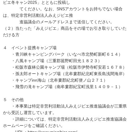
ビエ冬キャン2025」とともに投稿し
てください。なお、SNSアカウントをお持ちでない場合
は、特定非営利活動法人みえジビエ推
進協議会のメールアドレスまで送信してください。
（２）当たった「みえジビエ」商品をその場でお引き取りしていた
だける方
４ イベント提携キャンプ場
・青川峡キャンピングパーク（いなべ市北勢町新町６１４）
・八風キャンプ場（三重郡菰野町田光１８２３）
・松阪市森林公園キャンプ場（松阪市伊勢寺町安若１６７８）
・孫太郎オートキャンプ場（北牟婁郡紀北町東長島浅間海岸）
・キャンプinn海山（北牟婁郡紀北町便ノ山２７１）
・飛雪の滝キャンプ場（南牟婁郡紀宝町浅里１４０９－１）
５ その他
・本事業は特定非営利活動法人みえジビエ推進協議会が三重県
から受託し運営しています。
・詳細については、特定非営利活動法人みえジビエ推進協議会
ホームページをご確認ください。