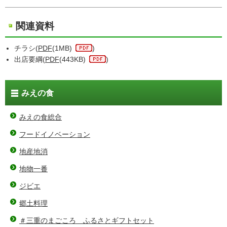
関連資料
チラシ(
PDF
(1MB)
)
出店要綱(
PDF
(443KB)
)
みえの食
みえの食総合
フードイノベーション
地産地消
地物一番
ジビエ
郷土料理
＃三重のまごころ ふるさとギフトセット