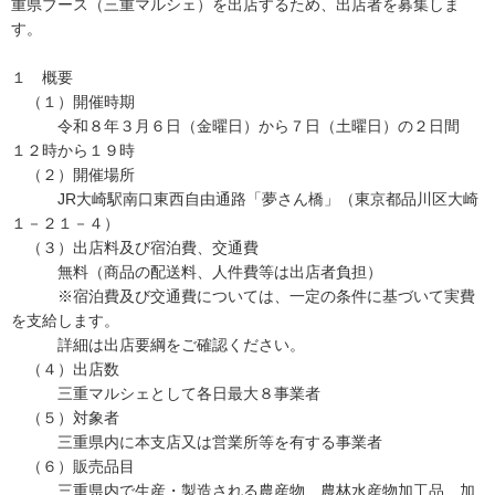
重県ブース（三重マルシェ）を出店するため、出店者を募集しま
す。
１ 概要
（１）開催時期
令和８年３月６日（金曜日）から７日（土曜日）の２日間
１２時から１９時
（２）開催場所
JR大崎駅南口東西自由通路「夢さん橋」（東京都品川区大崎
１－２１－４）
（３）出店料及び宿泊費、交通費
無料（商品の配送料、人件費等は出店者負担）
※宿泊費及び交通費については、一定の条件に基づいて実費
を支給します。
詳細は出店要綱をご確認ください。
（４）出店数
三重マルシェとして各日最大８事業者
（５）対象者
三重県内に本支店又は営業所等を有する事業者
（６）販売品目
三重県内で生産・製造される農産物、農林水産物加工品、加