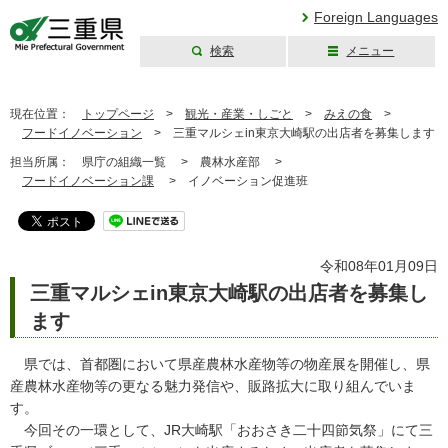
Foreign Languages
検索
メニュー
三重県公式ウェブ
サイト
現在位置：
トップページ
>
観光・産業・しごと
>
みえの食
>
フードイノベーション
>
三重マルシェin東京大崎駅の出店者を募集します
担当所属：
県庁の組織一覧 >
農林水産部 >
フードイノベーション課
>
イノベーション促進班
令和08年01月09日
三重マルシェin東京大崎駅の出店者を募集し
ます
県では、首都圏において県産農林水産物等の物産展を開催し、県
産農林水産物等の更なる魅力発信や、販路拡大に取り組んでいま
す。
今回その一環として、JR大崎駅「おおさき二十四節気祭」にて三