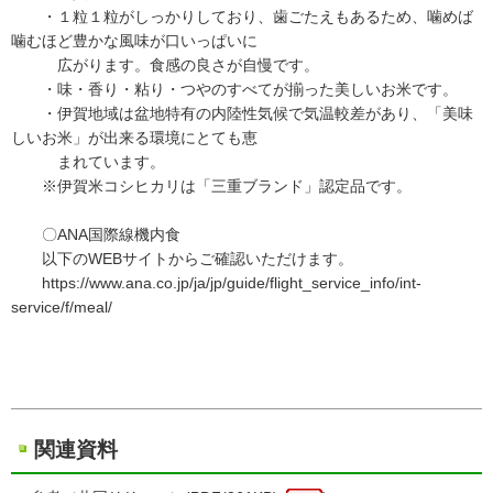
・１粒１粒がしっかりしており、歯ごたえもあるため、噛めば
噛むほど豊かな風味が口いっぱいに
広がります。食感の良さが自慢です。
・味・香り・粘り・つやのすべてが揃った美しいお米です。
・伊賀地域は盆地特有の内陸性気候で気温較差があり、「美味
しいお米」が出来る環境にとても恵
まれています。
※伊賀米コシヒカリは「三重ブランド」認定品です。
〇ANA国際線機内食
以下のWEBサイトからご確認いただけます。
https://www.ana.co.jp/ja/jp/guide/flight_service_info/int-
service/f/meal/
関連資料