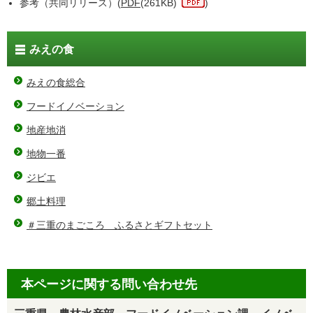
参考（共同リリース）(
PDF
(261KB)
)
みえの食
みえの食総合
フードイノベーション
地産地消
地物一番
ジビエ
郷土料理
＃三重のまごころ ふるさとギフトセット
本ページに関する問い合わせ先