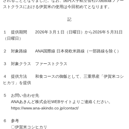
されることとなりました。なお、国内大手航空会社の国際線ファー
ストクラスにおける伊賀米の使用は今回初めてとなります。
記
１ 提供期間 2026年３月１日（日曜日）から2026年５月31日
（日曜日）
２ 対象路線 ANA国際線 日本発欧米路線（一部路線を除く）
３ 対象クラス ファーストクラス
４ 提供方法 和食コースの御飯として、三重県産「伊賀米コシ
ヒカリ」を提供
５ お問い合わせ先
ANAあきんど株式会社WEBサイトよりご連絡ください。
https://www.ana-akindo.co.jp/contact/
６ 参考
〇伊賀米コシヒカリ