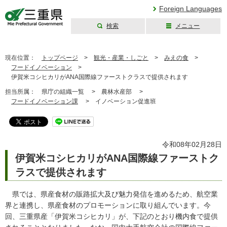
Foreign Languages
検索
メニュー
三重県公式ウェブ
サイト
現在位置：
トップページ
>
観光・産業・しごと
>
みえの食
>
フードイノベーション
>
伊賀米コシヒカリがANA国際線ファーストクラスで提供されます
担当所属：
県庁の組織一覧 >
農林水産部 >
フードイノベーション課
>
イノベーション促進班
令和08年02月28日
伊賀米コシヒカリがANA国際線ファーストク
ラスで提供されます
県では、県産食材の販路拡大及び魅力発信を進めるため、航空業
界と連携し、県産食材のプロモーションに取り組んでいます。今
回、三重県産「伊賀米コシヒカリ」が、下記のとおり機内食で提供