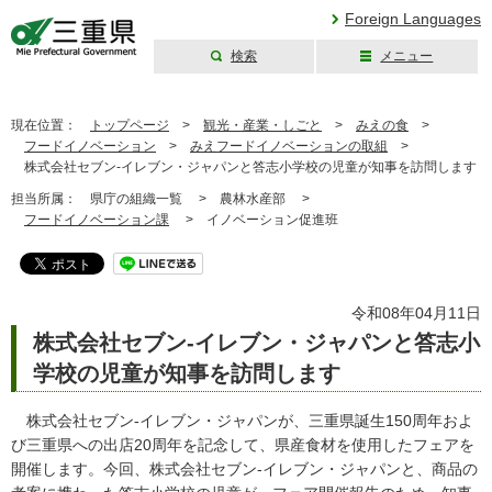
Foreign Languages
検索
メニュー
三重県公式ウェブ
サイト
現在位置：
トップページ
>
観光・産業・しごと
>
みえの食
>
フードイノベーション
>
みえフードイノベーションの取組
>
株式会社セブン‐イレブン・ジャパンと答志小学校の児童が知事を訪問します
担当所属：
県庁の組織一覧 >
農林水産部 >
フードイノベーション課
>
イノベーション促進班
令和08年04月11日
株式会社セブン‐イレブン・ジャパンと答志小
学校の児童が知事を訪問します
株式会社セブン‐イレブン・ジャパンが、三重県誕生150周年およ
び三重県への出店20周年を記念して、県産食材を使用したフェアを
開催します。今回、株式会社セブン‐イレブン・ジャパンと、商品の