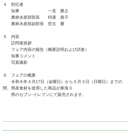
４ 対応者
知事 一見 勝之
農林水産部部長 枡屋 典子
農林水産部副部長 世古 勝
５ 内容
訪問者挨拶
フェア内容の報告（概要説明および試食）
知事コメント
写真撮影
６ フェアの概要
令和８年４月17日（金曜日）から５月３日（日曜日）までの
間、県産食材を使用した商品が東海３
県のセブン‐イレブンにて販売されます。