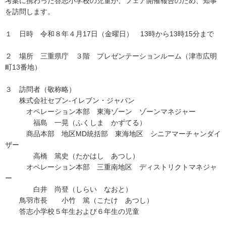
考案に携わった答志小学校の児童が、フェア開催報告のため、知事
を訪問します。
１ 日時 令和８年４月17日（金曜日） 13時から13時15分まで
２ 場所 三重県庁 ３階 プレゼンテーションルーム（津市広明
町13番地）
３ 訪問者（敬称略）
株式会社セブン-イレブン・ジャパン
オペレーション本部 東海ゾーン ゾーンマネジャー
福島 一晃（ふくしま かずてる）
商品本部 地区MD統括部 東海地区 シニアマーチャンダイ
ザー
高橋 篤史（たかはし あつし）
オペレーション本部 三重南地区 ディストリクトマネジャ
ー
白井 尚登（しらい なおと）
鳥羽市長 小竹 篤（こたけ あつし）
答志小学校５年生および６年生の児童