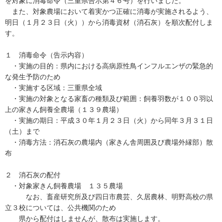
を対象に消毒命令（三重県告示第４６号）を行いました。
また、対象農場において着実かつ正確に消毒が実施されるよう、
明日（１月２３日（火））から消毒資材（消石灰）を順次配付しま
す。
１ 消毒命令（告示内容）
・実施の目的：県内における高病原性鳥インフルエンザの緊急的
な発生予防のため
・実施する区域：三重県全域
・実施の対象となる家畜の種類及び範囲：飼養羽数が１００羽以
上の家きん飼養全農場（１３９農場）
・実施の期日：平成３０年１月２３日（火）から同年３月３１日
（土）まで
・消毒方法：消石灰の農場内（家きん舎周囲及び農場外縁部）散
布
２ 消石灰の配付
・対象家きん飼養農場 １３５農場
なお、畜産研究所及び四日市農芸、久居農林、明野高校の県
立３校については、公共機関のため
県から配付はしませんが、散布は実施します。