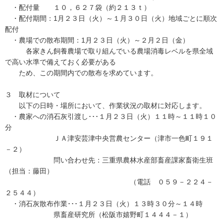
・配付量 １０，６２７袋（約２１３ｔ）
・配付期間：1月２３日（火）～１月３０日（火）地域ごとに順次
配付
・農場での散布期間：1月２３日（火）～２月２日（金）
各家きん飼養農場で取り組んでいる農場消毒レベルを県全域
で高い水準で備えておく必要がある
ため、この期間内での散布を求めています。
３ 取材について
以下の日時・場所において、作業状況の取材に対応します。
・農家への消石灰引渡し･･･１月２３日（火）１１時～１１時１０
分
ＪＡ津安芸津中央営農センター（津市一色町１９１
－２）
問い合わせ先：三重県農林水産部畜産課家畜衛生班
（担当：藤田）
（電話 ０５９－２２４－
２５４４）
・消石灰散布作業･･･１月２３日（火）１３時３０分～１４時
県畜産研究所（松阪市嬉野町１４４４－１）