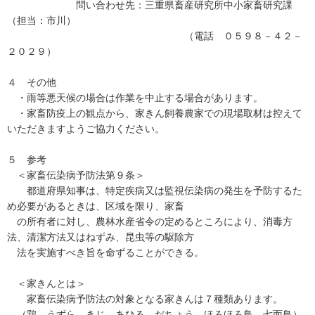
問い合わせ先：三重県畜産研究所中小家畜研究課
（担当：市川）
（電話 ０５９８－４２－
２０２９）
４ その他
・雨等悪天候の場合は作業を中止する場合があります。
・家畜防疫上の観点から、家きん飼養農家での現場取材は控えて
いただきますようご協力ください。
５ 参考
＜家畜伝染病予防法第９条＞
都道府県知事は、特定疾病又は監視伝染病の発生を予防するた
め必要があるときは、区域を限り、家畜
の所有者に対し、農林水産省令の定めるところにより、消毒方
法、清潔方法又はねずみ、昆虫等の駆除方
法を実施すべき旨を命ずることができる。
＜家きんとは＞
家畜伝染病予防法の対象となる家きんは７種類あります。
（鶏、うずら、きじ、あひる、だちょう、ほろほろ鳥、七面鳥）