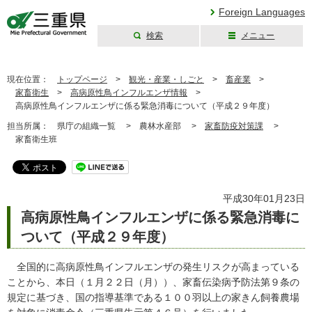
Foreign Languages
検索
メニュー
三重県公式ウェブ
サイト
現在位置：
トップページ
>
観光・産業・しごと
>
畜産業
>
家畜衛生
>
高病原性鳥インフルエンザ情報
>
高病原性鳥インフルエンザに係る緊急消毒について（平成２９年度）
担当所属：
県庁の組織一覧 >
農林水産部 >
家畜防疫対策課
>
家畜衛生班
平成30年01月23日
高病原性鳥インフルエンザに係る緊急消毒に
ついて（平成２９年度）
全国的に高病原性鳥インフルエンザの発生リスクが高まっている
ことから、本日（１月２２日（月））、家畜伝染病予防法第９条の
規定に基づき、国の指導基準である１００羽以上の家きん飼養農場