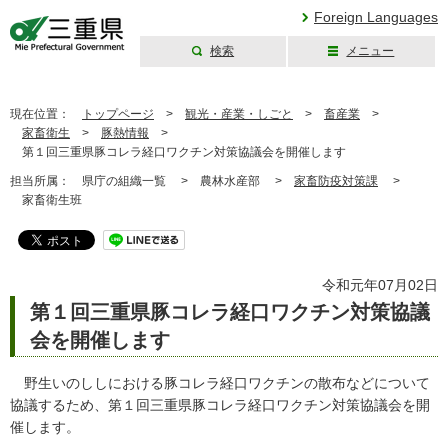
Foreign Languages
検索
メニュー
三重県公式ウェブ
サイト
現在位置：
トップページ
>
観光・産業・しごと
>
畜産業
>
家畜衛生
>
豚熱情報
>
第１回三重県豚コレラ経口ワクチン対策協議会を開催します
担当所属：
県庁の組織一覧 >
農林水産部 >
家畜防疫対策課
>
家畜衛生班
令和元年07月02日
第１回三重県豚コレラ経口ワクチン対策協議
会を開催します
野生いのししにおける豚コレラ経口ワクチンの散布などについて
協議するため、第１回三重県豚コレラ経口ワクチン対策協議会を開
催します。