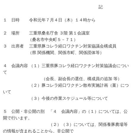
記
１ 日時 令和元年７月４日（木）１４時から
２ 場所 三重県桑名庁舎 ３階 第１会議室
（桑名市中央町５－７１）
３ 出席者 三重県豚コレラ経口ワクチン対策協議会構成員
（県 関係機関、関係市町、関係団体等）
４ 会議内容 （１）三重県豚コレラ経口ワクチン対策協議会につい
て
（会長、副会長の選任、構成員の追加 等）
（２）豚コレラ経口ワクチン散布実施計画（案）につ
いて
（３）今後の作業スケジュール等について
５ 公開・非公開の別 「４ 会議内容」の（１）については、公
開で行います。
（２）（３）については、関係養豚農場等
の情報が含まれることから、非公開で