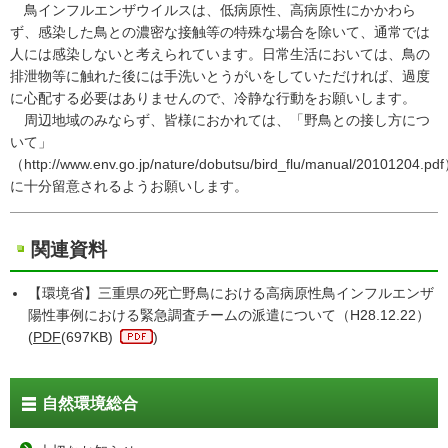
鳥インフルエンザウイルスは、低病原性、高病原性にかかわら
ず、感染した鳥との濃密な接触等の特殊な場合を除いて、通常では
人には感染しないと考えられています。日常生活においては、鳥の
排泄物等に触れた後には手洗いとうがいをしていただければ、過度
に心配する必要はありませんので、冷静な行動をお願いします。
周辺地域のみならず、皆様におかれては、「野鳥との接し方につ
いて」
（http://www.env.go.jp/nature/dobutsu/bird_flu/manual/20101204.pd
に十分留意されるようお願いします。
関連資料
【環境省】三重県の死亡野鳥における高病原性鳥インフルエンザ
陽性事例における緊急調査チームの派遣について（H28.12.22）
(
PDF
(697KB)
)
自然環境総合