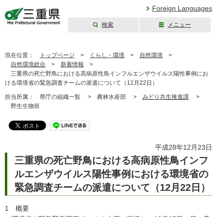
Foreign Languages
検索
メニュー
三重県公式ウェブ
サイト
現在位置：
トップページ
>
くらし・環境
>
自然環境
>
自然環境総合
>
新着情報
>
三重県の死亡野鳥における高病原性鳥インフルエンザウイルス陽性事例にお
ける環境省の緊急調査チームの派遣について（12月22日）
担当所属：
県庁の組織一覧 >
農林水産部 >
みどり共生推進課
>
野生生物班
平成28年12月23日
三重県の死亡野鳥における高病原性鳥インフ
ルエンザウイルス陽性事例における環境省の
緊急調査チームの派遣について（12月22日）
1 概要