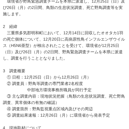
環境省が野鳥緊急調査チームを本県に派遣し、12月25日（日）及
び26日（月）の2日間、鳥類の生息状況調査、死亡野鳥調査等を実
施します。
2 経緯
三重県多気郡明和町において、12月14日に回収したオオタカ1羽
の死亡個体について、12月20日に高病原性鳥インフルエンザウイル
ス（H5N6亜型）が検出されたことを受けて、環境省が12月25日
（日）及び26日（月）の2日間、野鳥緊急調査チームを本県に派遣
し、調査を行うこととなりました。
3 調査概要
① 日程：12月25日（日）から12月26日（月）
② 調査員：野鳥等調査の専門業者2名程度
中部地方環境事務所職員が同行予定
③ 主な調査内容：現地状況把握（鳥類の生息状況調査、死亡野鳥
調査、異常個体の有無の確認）
④ 調査箇所：野鳥監視重点区域内及びその周辺
⑤ 調査結果速報：12月26日（月）に環境省から発表予定
4 現地取材について