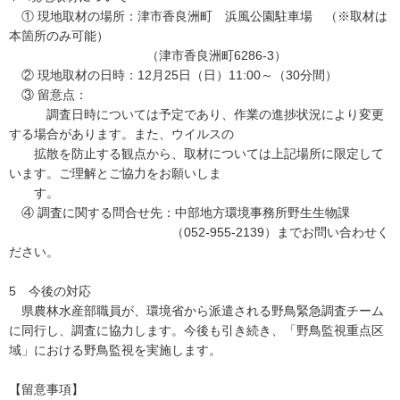
① 現地取材の場所：津市香良洲町 浜風公園駐車場 （※取材は
本箇所のみ可能）
（津市香良洲町6286-3）
② 現地取材の日時：12月25日（日）11:00～（30分間）
③ 留意点：
調査日時については予定であり、作業の進捗状況により変更
する場合があります。また、ウイルスの
拡散を防止する観点から、取材については上記場所に限定して
います。ご理解とご協力をお願いしま
す。
④ 調査に関する問合せ先：中部地方環境事務所野生生物課
（052-955-2139）までお問い合わせく
ださい。
5 今後の対応
県農林水産部職員が、環境省から派遣される野鳥緊急調査チーム
に同行し、調査に協力します。今後も引き続き、「野鳥監視重点区
域」における野鳥監視を実施します。
【留意事項】