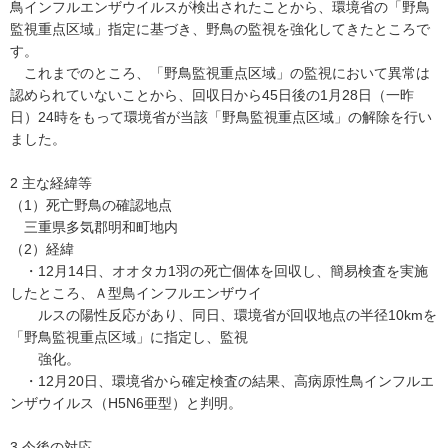
鳥インフルエンザウイルスが検出されたことから、環境省の「野鳥
監視重点区域」指定に基づき、野鳥の監視を強化してきたところで
す。
これまでのところ、「野鳥監視重点区域」の監視において異常は
認められていないことから、回収日から45日後の1月28日（一昨
日）24時をもって環境省が当該「野鳥監視重点区域」の解除を行い
ました。
2 主な経緯等
（1）死亡野鳥の確認地点
三重県多気郡明和町地内
（2）経緯
・12月14日、オオタカ1羽の死亡個体を回収し、簡易検査を実施
したところ、Ａ型鳥インフルエンザウイ
ルスの陽性反応があり、同日、環境省が回収地点の半径10kmを
「野鳥監視重点区域」に指定し、監視
強化。
・12月20日、環境省から確定検査の結果、高病原性鳥インフルエ
ンザウイルス（H5N6亜型）と判明。
3 今後の対応