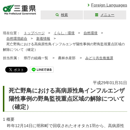
Foreign Languages
検索
メニュー
三重県公式ウェブ
サイト
現在位置：
トップページ
>
くらし・環境
>
自然環境
>
自然環境総合
>
新着情報
>
死亡野鳥における高病原性鳥インフルエンザ陽性事例の野鳥監視重点区域の
解除について（確定）
担当所属：
県庁の組織一覧 >
農林水産部 >
みどり共生推進課
平成29年01月31日
死亡野鳥における高病原性鳥インフルエンザ
陽性事例の野鳥監視重点区域の解除について
（確定）
1 概要
昨年12月14日に明和町で回収されたオオタカ1羽から、高病原性