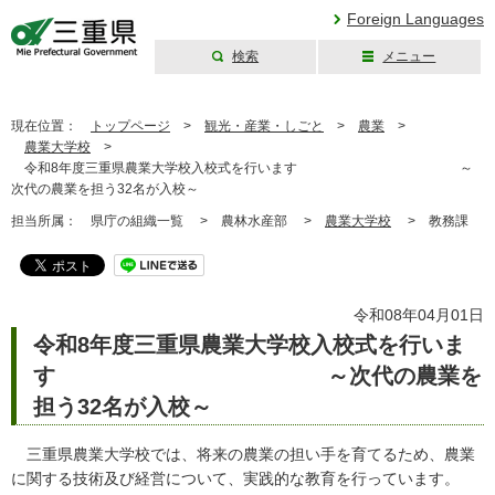
Foreign Languages
検索
メニュー
三重県公式ウェブ
サイト
現在位置：
トップページ
>
観光・産業・しごと
>
農業
>
農業大学校
>
令和8年度三重県農業大学校入校式を行います ～
次代の農業を担う32名が入校～
担当所属：
県庁の組織一覧 >
農林水産部 >
農業大学校
>
教務課
令和08年04月01日
令和8年度三重県農業大学校入校式を行いま
す ～次代の農業を
担う32名が入校～
三重県農業大学校では、将来の農業の担い手を育てるため、農業
に関する技術及び経営について、実践的な教育を行っています。