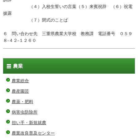
（４）入校生誓いの言葉（５）来賓祝辞 （６）祝電
披露
（７）閉式のことば
６ 問い合わせ先 三重県農業大学校 教務課 電話番号 ０５９
８-４２-１２６０
農業
農業総合
農産園芸
農薬・肥料
病害虫防除所
担い手・新規就農
農業改良普及センター