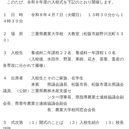
このたび、令和８年度の入校式を下記のとおり開催します。
１ 日 時 令和８年４月７日（火曜日） １３時３０分から１
４時３０分
２ 場 所 三重県農業大学校 大教室（松阪市嬉野川北町５３
０）
３ 入校生 養成科二年課程２２名、養成科一年課程１０名
（入校後、水田作、野菜、果樹、花き、茶業、畜産の
各専攻に分かれて履修）
４ 出席者 入校生とそのご家族、在学生
来賓 県議会議長、松阪市長、松阪市選出県議会
議員、（公財）三重県農林水産支援セ
ンター理事長、県指導農業士連絡協議会副
会長、県青年農業士連絡協議会副会
長、農業大学校同窓会会長
５ 式次第 （１）開式のことば （２）入校生紹介 （３）校長
訓辞