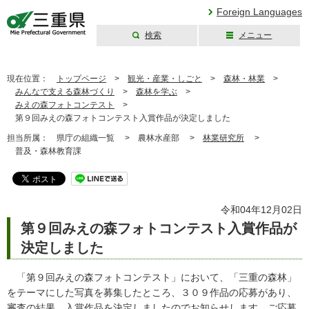
Foreign Languages
検索
メニュー
三重県公式ウェブ
サイト
現在位置：
トップページ
>
観光・産業・しごと
>
森林・林業
>
みんなで支える森林づくり
>
森林を学ぶ
>
みえの森フォトコンテスト
>
第９回みえの森フォトコンテスト入賞作品が決定しました
担当所属：
県庁の組織一覧 >
農林水産部 >
林業研究所
>
普及・森林教育課
令和04年12月02日
第９回みえの森フォトコンテスト入賞作品が
決定しました
「第９回みえの森フォトコンテスト」において、「三重の森林」
をテーマにした写真を募集したところ、３０９作品の応募があり、
審査の結果、入賞作品を決定しましたのでお知らせします。ご応募