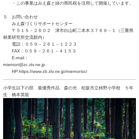
・この事業はみえ森と緑の県民税を活用して開催しています。
５ お問い合わせ
みえ森づくりサポートセンター
〒５１５－２６０２ 津市白山町二本木３７６９－１（三重県
林業研究所交流館内）
電話：０５９－２６１－１２２３
FAX：０５９－２６１－４１５３
E-mail：
miemori@zc.ztv.ne.
HP:https://www.zb.ztv.ne.jp/miemorisc/
小学生以下の部 最優秀作品 森の光 松阪市立柿野小学校 ５年
生 橋本英龍