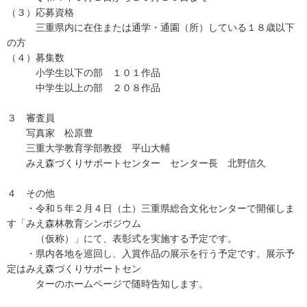
（３）応募資格
三重県内に在住または通学・通園（所）している１８歳以下
の方
（４）募集数
小学生以下の部 １０１作品
中学生以上の部 ２０８作品
３ 審査員
写真家 松原豊
三重大学教育学部教授 平山大輔
みえ森づくりサポートセンター センター長 北野信久
４ その他
・令和５年２月４日（土）三重県総合文化センターで開催しま
す「みえ森林教育シンポジウム
（仮称）」にて、表彰式を実施する予定です。
・県内各地を巡回し、入賞作品の展示を行う予定です。展示予
定はみえ森づくりサポートセン
ターのホームページで随時告知します。