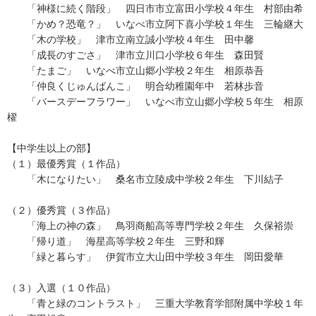
「神様に続く階段」 四日市市立富田小学校４年生 村部由希
「かめ？恐竜？」 いなべ市立阿下喜小学校１年生 三輪継大
「木の学校」 津市立南立誠小学校４年生 田中馨
「成長のすごさ」 津市立川口小学校６年生 森田賢
「たまご」 いなべ市立山郷小学校２年生 相原恭吾
「仲良くじゅんばんこ」 明合幼稚園年中 若林歩音
「バースデーフラワー」 いなべ市立山郷小学校５年生 相原
櫂
【中学生以上の部】
（１）最優秀賞（１作品）
「木になりたい」 桑名市立陵成中学校２年生 下川結子
（２）優秀賞（３作品）
「海上の神の森」 鳥羽商船高等専門学校２年生 久保裕崇
「帰り道」 海星高等学校２年生 三野和輝
「緑と暮らす」 伊賀市立大山田中学校３年生 岡田愛華
（３）入選（１０作品）
「青と緑のコントラスト」 三重大学教育学部附属中学校１年