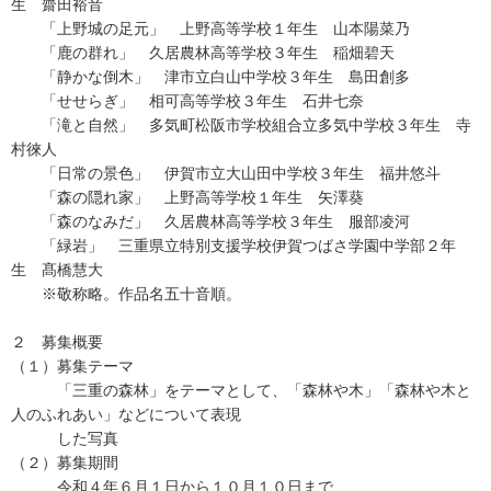
生 齋田裕音
「上野城の足元」 上野高等学校１年生 山本陽菜乃
「鹿の群れ」 久居農林高等学校３年生 稲畑碧天
「静かな倒木」 津市立白山中学校３年生 島田創多
「せせらぎ」 相可高等学校３年生 石井七奈
「滝と自然」 多気町松阪市学校組合立多気中学校３年生 寺
村徠人
「日常の景色」 伊賀市立大山田中学校３年生 福井悠斗
「森の隠れ家」 上野高等学校１年生 矢澤葵
「森のなみだ」 久居農林高等学校３年生 服部凌河
「緑岩」 三重県立特別支援学校伊賀つばさ学園中学部２年
生 髙橋慧大
※敬称略。作品名五十音順。
２ 募集概要
（１）募集テーマ
「三重の森林」をテーマとして、「森林や木」「森林や木と
人のふれあい」などについて表現
した写真
（２）募集期間
令和４年６月１日から１０月１０日まで