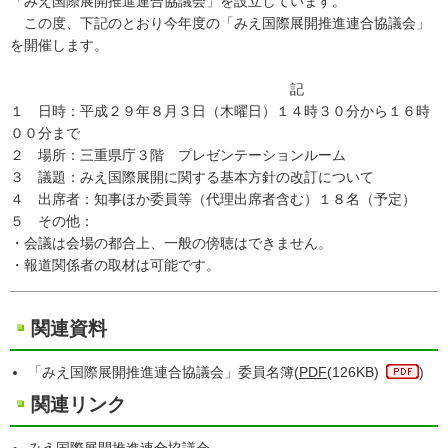
「みえ国際展開推進連合協議会」を設立しています。
この度、下記のとおり今年度の「みえ国際展開推進連合協議会」
を開催します。
記
１ 日時：平成２９年８月３日（木曜日）１４時３０分から１６時
００分まで
２ 場所：三重県庁３階 プレゼンテーションルーム
３ 議題：みえ国際展開に関する基本方針の改訂について
４ 出席者：知事ほか委員等（代理出席者含む）１８名（予定）
５ その他：
・会議は会場の都合上、一般の傍聴はできません。
・報道関係者の取材は可能です。
関連資料
「みえ国際展開推進連合協議会」委員名簿(
PDF
(126KB)
)
関連リンク