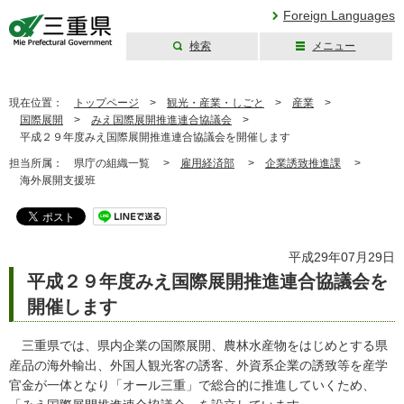
Foreign Languages
検索
メニュー
三重県公式ウェブ
サイト
現在位置：
トップページ
>
観光・産業・しごと
>
産業
>
国際展開
>
みえ国際展開推進連合協議会
>
平成２９年度みえ国際展開推進連合協議会を開催します
担当所属：
県庁の組織一覧 >
雇用経済部
>
企業誘致推進課
>
海外展開支援班
平成29年07月29日
平成２９年度みえ国際展開推進連合協議会を
開催します
三重県では、県内企業の国際展開、農林水産物をはじめとする県
産品の海外輸出、外国人観光客の誘客、外資系企業の誘致等を産学
官金が一体となり「オール三重」で総合的に推進していくため、