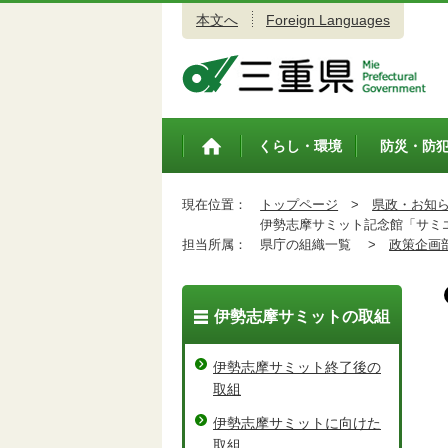
本文へ
Foreign Languages
三重県公式ウェブサイト
くらし・環境
防災・防
トップペ
ージ
現在位置：
トップページ
>
県政・お知
伊勢志摩サミット記念館「サミエ
担当所属：
県庁の組織一覧 >
政策企画
伊勢志摩サミットの取組
伊勢志摩サミット終了後の
取組
伊勢志摩サミットに向けた
取組