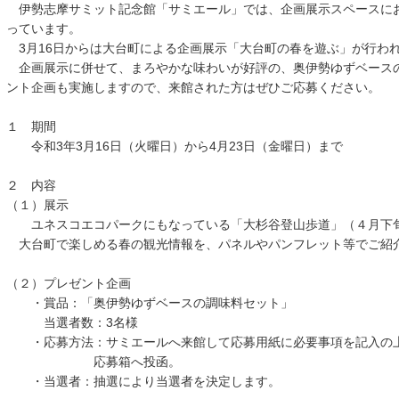
伊勢志摩サミット記念館「サミエール」では、企画展示スペースに
っています。
3月16日からは大台町による企画展示「大台町の春を遊ぶ」が行わ
企画展示に併せて、まろやかな味わいが好評の、奥伊勢ゆずベース
ント企画も実施しますので、来館された方はぜひご応募ください。
１ 期間
令和3年3月16日（火曜日）から4月23日（金曜日）まで
２ 内容
（１）展示
ユネスコエコパークにもなっている「大杉谷登山歩道」（４月下旬
大台町で楽しめる春の観光情報を、パネルやパンフレット等でご紹
（２）プレゼント企画
・賞品：「奥伊勢ゆずベースの調味料セット」
当選者数：3名様
・応募方法：サミエールへ来館して応募用紙に必要事項を記入の
応募箱へ投函。
・当選者：抽選により当選者を決定します。