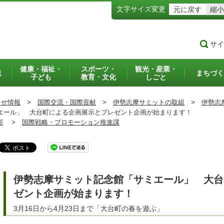
文字サイズ変更
元に戻す
縮小
サイ
健康・福祉・
スポーツ・
観光・産業・
犯
まちづく
子ども
教育・文化
しごと
らせ情報
>
国際交流・国際貢献
>
伊勢志摩サミットの取組
>
伊勢志
ール」 大台町による企画展示とプレゼント企画が始まります！
部
>
国際戦略・プロモーション推進課
伊勢志摩サミット記念館「サミエール」 大台
ゼント企画が始まります！
3月16日から4月23日まで「大台町の春を遊ぶ」