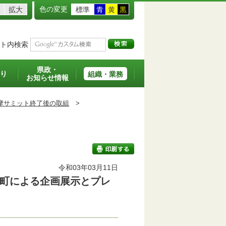
色の変更
拡大
標準
青
黄
黒
ト内検索
県政・
り
組織・業務
お知らせ情報
摩サミット終了後の取組
>
令和03年03月11日
町による企画展示とプレ
印刷する