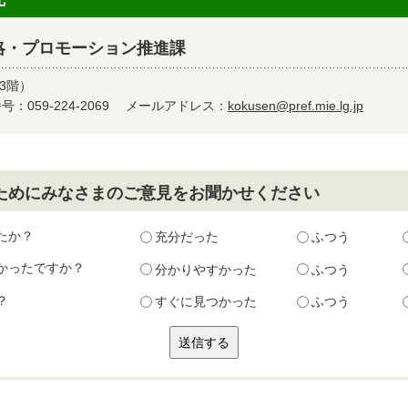
略・プロモーション推進課
3階）
：059-224-2069
メールアドレス：
kokusen@pref.mie.lg.jp
ためにみなさまのご意見をお聞かせください
たか？
充分だった
ふつう
かったですか？
分かりやすかった
ふつう
？
すぐに見つかった
ふつう