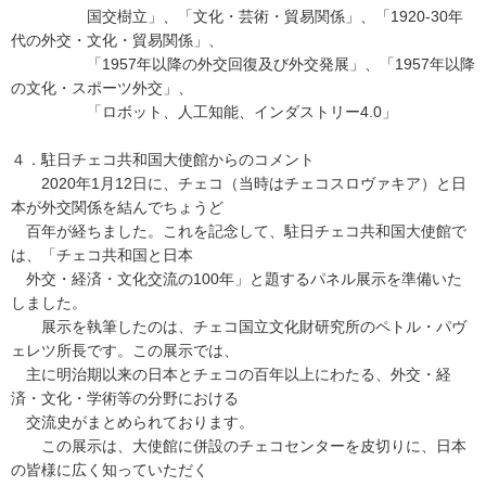
国交樹立」、「文化・芸術・貿易関係」、「1920-30年
代の外交・文化・貿易関係」、
「1957年以降の外交回復及び外交発展」、「1957年以降
の文化・スポーツ外交」、
「ロボット、人工知能、インダストリー4.0」
４．駐日チェコ共和国大使館からのコメント
2020年1月12日に、チェコ（当時はチェコスロヴァキア）と日
本が外交関係を結んでちょうど
百年が経ちました。これを記念して、駐日チェコ共和国大使館で
は、「チェコ共和国と日本
外交・経済・文化交流の100年」と題するパネル展示を準備いた
しました。
展示を執筆したのは、チェコ国立文化財研究所のペトル・パヴ
ェレツ所長です。この展示では、
主に明治期以来の日本とチェコの百年以上にわたる、外交・経
済・文化・学術等の分野における
交流史がまとめられております。
この展示は、大使館に併設のチェコセンターを皮切りに、日本
の皆様に広く知っていただく