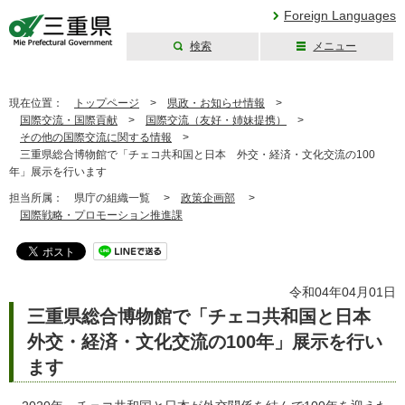
Foreign Languages
検索
メニュー
三重県公式ウェブ
サイト
現在位置：
トップページ
>
県政・お知らせ情報
>
国際交流・国際貢献
>
国際交流（友好・姉妹提携）
>
その他の国際交流に関する情報
>
三重県総合博物館で「チェコ共和国と日本 外交・経済・文化交流の100
年」展示を行います
担当所属：
県庁の組織一覧 >
政策企画部
>
国際戦略・プロモーション推進課
令和04年04月01日
三重県総合博物館で「チェコ共和国と日本
外交・経済・文化交流の100年」展示を行い
ます