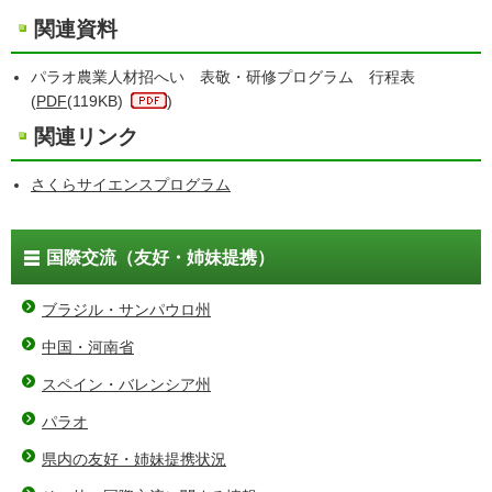
関連資料
パラオ農業人材招へい 表敬・研修プログラム 行程表
(
PDF
(119KB)
)
関連リンク
さくらサイエンスプログラム
国際交流（友好・姉妹提携）
ブラジル・サンパウロ州
中国・河南省
スペイン・バレンシア州
パラオ
県内の友好・姉妹提携状況