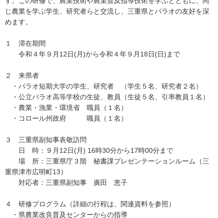
す。この研修で、農業技術や農業普及指導技術を学ぶとともに、同
じ農業を学ぶ学生、研究者らと交流し、三重県とパラオの友好を深
めます。
１ 滞在期間
令和４年９月12日(月)から令和４年９月18日(日)まで
２ 来県者
・パラオ短期大学の学生、研究者 （学生５名、研究者２名）
・公立パラオ高等学校の生徒、教員（生徒５名、引率教員１名）
・農業・漁業・環境省 職員（１名）
・コロール州政府 職員（１名）
３ 三重県副知事表敬訪問
日 時：９月12日(月) 16時30分から17時00分まで
場 所：三重県庁３階 秘書課プレゼンテーションルーム（三
重県津市広明町13）
対応者：三重県副知事 廣田 恵子
４ 研修プログラム（詳細の行程は、関連資料を参照）
・県農業改良普及センターからの指導