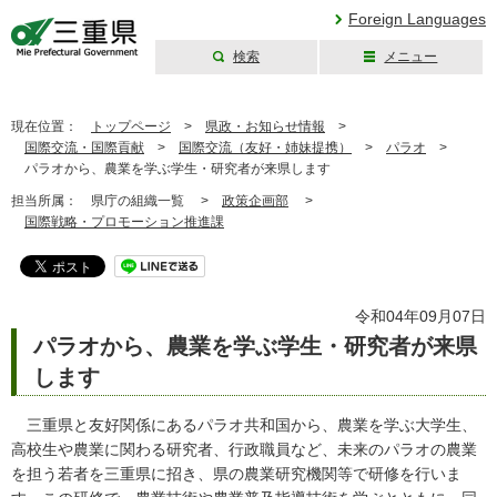
Foreign Languages
検索
メニュー
三重県公式ウェブ
サイト
現在位置：
トップページ
>
県政・お知らせ情報
>
国際交流・国際貢献
>
国際交流（友好・姉妹提携）
>
パラオ
>
パラオから、農業を学ぶ学生・研究者が来県します
担当所属：
県庁の組織一覧 >
政策企画部
>
国際戦略・プロモーション推進課
令和04年09月07日
パラオから、農業を学ぶ学生・研究者が来県
します
三重県と友好関係にあるパラオ共和国から、農業を学ぶ大学生、
高校生や農業に関わる研究者、行政職員など、未来のパラオの農業
を担う若者を三重県に招き、県の農業研究機関等で研修を行いま