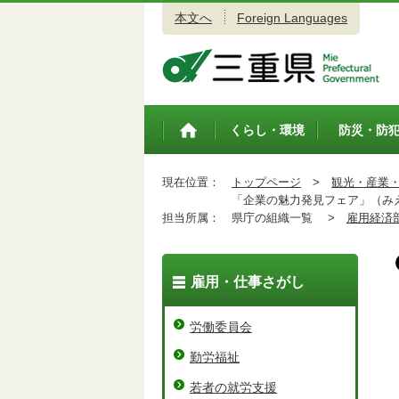
本文へ
Foreign Languages
三重県公式ウェブサイト
くらし・環境
防災・防
トップペ
ージ
現在位置：
トップページ
>
観光・産業
「企業の魅力発見フェア」（み
担当所属：
県庁の組織一覧 >
雇用経済
雇用・仕事さがし
労働委員会
勤労福祉
若者の就労支援