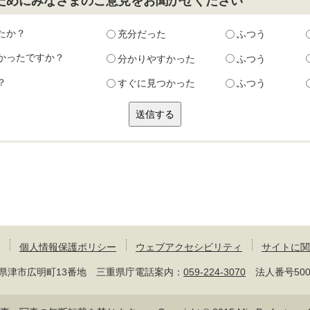
ためにみなさまのご意見をお聞かせください
たか？
充分だった
ふつう
かったですか？
分かりやすかった
ふつう
？
すぐに見つかった
ふつう
個人情報保護ポリシー
ウェブアクセシビリティ
サイトに関
 三重県津市広明町13番地 三重県庁電話案内：
059-224-3070
法人番号50000