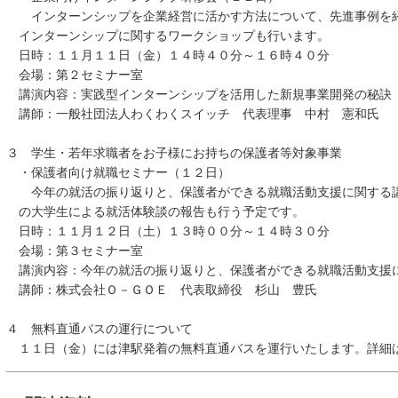
インターンシップを企業経営に活かす方法について、先進事例を紹
インターンシップに関するワークショップも行います。
日時：１１月１１日（金）１４時４０分～１６時４０分
会場：第２セミナー室
講演内容：実践型インターンシップを活用した新規事業開発の秘訣
講師：一般社団法人わくわくスイッチ 代表理事 中村 憲和氏
３ 学生・若年求職者をお子様にお持ちの保護者等対象事業
・保護者向け就職セミナー（１２日）
今年の就活の振り返りと、保護者ができる就職活動支援に関する講
の大学生による就活体験談の報告も行う予定です。
日時：１１月１２日（土）１３時００分～１４時３０分
会場：第３セミナー室
講演内容：今年の就活の振り返りと、保護者ができる就職活動支援
講師：株式会社Ｏ－ＧＯＥ 代表取締役 杉山 豊氏
４ 無料直通バスの運行について
１１日（金）には津駅発着の無料直通バスを運行いたします。詳細