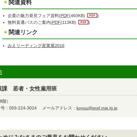
関連資料
企業の魅力発見フェア資料(
PDF
(460KB)
)
無料直通バスのご案内(
PDF
(113KB)
)
関連リンク
みえリーディング産業展2016
先
策課 若者・女性雇用班
8階）
：059-224-3024
メールアドレス：
koyou@pref.mie.lg.jp