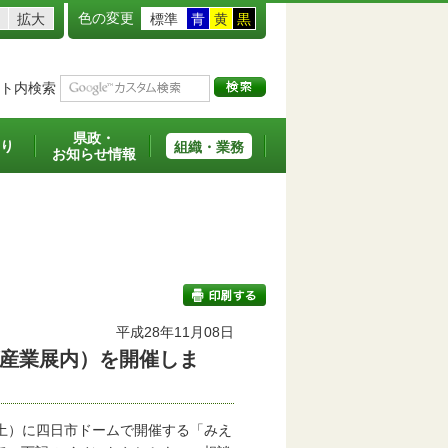
色の変更
拡大
標準
青
黄
黒
ト内検索
県政・
り
組織・業務
お知らせ情報
平成28年11月08日
産業展内）を開催しま
印刷する
（土）に四日市ドームで開催する「みえ