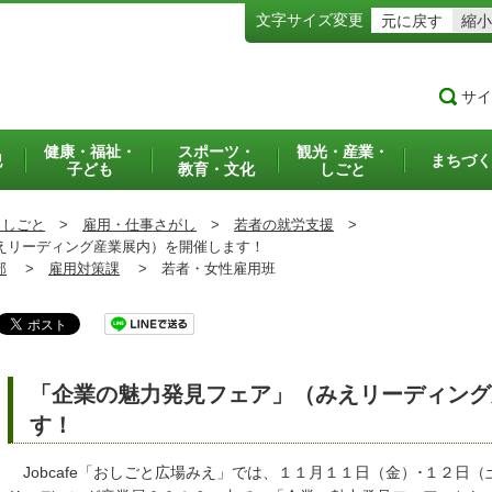
文字サイズ変更
元に戻す
縮小
サイ
健康・福祉・
スポーツ・
観光・産業・
犯
まちづく
子ども
教育・文化
しごと
・しごと
>
雇用・仕事さがし
>
若者の就労支援
>
えリーディング産業展内）を開催します！
部
>
雇用対策課
>
若者・女性雇用班
「企業の魅力発見フェア」（みえリーディング
す！
Jobcafe「おしごと広場みえ」では、１１月１１日（金）･１２日