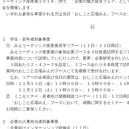
リーディング産業展２０１６」内で、「企業の魅力発見フェア」とし
会を開催します。
いずれも参加を希望される方は当日「おしごと広場みえ」ブースか
記
１ 学生・若年者対象事業
① みえリーディング産業展見学ツアー（１１日・１２日両日）
みえリーディング産業展の参加企業ブースを３社程度訪問するツア
事業内容について説明していただくので、業界・企業研究を行いた
１回あたり２～４コースを設定し、１コースあたり６名程度で訪問
展内のおしごと広場みえのブースにて先着順で受付を行います。
なお、ツアーの企画及び当日の運営は、おしごと広場みえのインタ
日時：１１月１１日（金）１１時００分～、１３時００分～、１４
１１月１２日（土）１１時００分～、１３時００分～
② ミニセミナー・若者向け就職相談コーナー（１１日・１２日両
「おしごと広場みえ」ブースにおいて、就職に関するセミナー・就
お気軽にご参加ください。
２ 企業の人事担当者対象事業
・企業向けインターンシップ研修会（１１日）