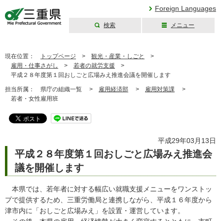
Foreign Languages
検索
メニュー
三重県公式ウェブ
サイト
現在位置：
トップページ
>
観光・産業・しごと
>
雇用・仕事さがし
>
若者の就労支援
>
平成２８年度第１回おしごと広場みえ推進会議を開催します
担当所属：
県庁の組織一覧 >
雇用経済部
>
雇用対策課
>
若者・女性雇用班
平成29年03月13日
平成２８年度第１回おしごと広場みえ推進会
議を開催します
本県では、若年者に対する幅広い就職支援メニューをワンストッ
プで提供するため、三重労働局と連携しながら、平成１６年度から
津市内に「おしごと広場みえ」を設置・運営しています。