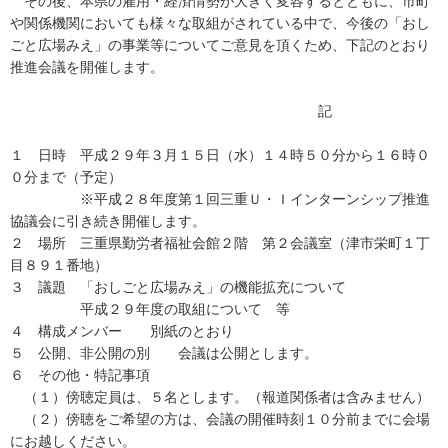
その後、本県の雇用・経済情勢が大きく変容するとともに、市町
や関係機関においても様々な取組がされている中で、今後の「おし
ごと広場みえ」の事業等についてご意見を頂くため、下記のとおり
推進会議を開催します。
記
１ 日時 平成２９年３月１５日（水）１４時５０分から１６時０
０分まで（予定）
※平成２８年度第１回三重Ｕ・Ｉインターンシップ推進
協議会に引き続き開催します。
２ 場所 三重県勤労者福祉会館２階 第２会議室（津市栄町１丁
目８９１番地）
３ 議題 「おしごと広場みえ」の機能拡充について
平成２９年度の取組について 等
４ 構成メンバー 別紙のとおり
５ 公開、非公開の別 会議は公開とします。
６ その他・特記事項
（１）傍聴定員は、５名とします。（報道関係者は含みません）
（２）傍聴をご希望の方は、会議の開催時刻１０分前までに会場
にお越しください。