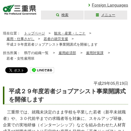
Foreign Languages
検索
メニュー
三重県公式ウェブ
サイト
現在位置：
トップページ
>
観光・産業・しごと
>
雇用・仕事さがし
>
若者の就労支援
>
平成２９年度若者ジョブアシスト事業開講式を開催します
担当所属：
県庁の組織一覧 >
雇用経済部
>
雇用対策課
>
若者・女性雇用班
平成29年05月19日
平成２９年度若者ジョブアシスト事業開講式
を開催します
三重県では、就職未決定のまま学校を卒業した若者（新卒未就職
者）や、３０代前半までの求職者等を対象に、スキルアップ研修、
企業での実地研修（インターンシップ）などを組み合わせた人材育