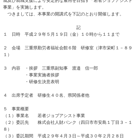
成及び就職支援により安定的な雇用を目指す「若者ジョブアシスト
事業」を実施します。
つきましては、本事業の開講式を下記のとおり開催します。
記
１ 日時 平成２９年５月１９日（金）１０時から１１まで
２ 会場 三重県勤労者福祉会館６階 研修室（津市栄町１－８９
１）
３ 内容 ・挨拶 三重県副知事 渡邉 信一郎
・事業実施者挨拶
・研修生決意表明
４ 出席予定者 研修生４０名、県関係者他
５ 事業概要
（１）事業名 若者ジョブアシスト事業
（２）委託先 株式会社人財バンク（四日市市安島１丁目３－１
８）
（３）委託期間 平成２９年４月３日～平成３０年２月２８日