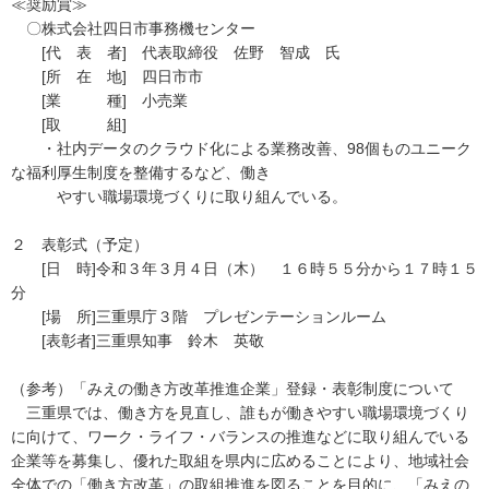
≪奨励賞≫
〇株式会社四日市事務機センター
[代 表 者] 代表取締役 佐野 智成 氏
[所 在 地] 四日市市
[業 種] 小売業
[取 組]
・社内データのクラウド化による業務改善、98個ものユニーク
な福利厚生制度を整備するなど、働き
やすい職場環境づくりに取り組んでいる。
２ 表彰式（予定）
[日 時]令和３年３月４日（木） １６時５５分から１７時１５
分
[場 所]三重県庁３階 プレゼンテーションルーム
[表彰者]三重県知事 鈴木 英敬
（参考）「みえの働き方改革推進企業」登録・表彰制度について
三重県では、働き方を見直し、誰もが働きやすい職場環境づくり
に向けて、ワーク・ライフ・バランスの推進などに取り組んでいる
企業等を募集し、優れた取組を県内に広めることにより、地域社会
全体での「働き方改革」の取組推進を図ることを目的に、「みえの