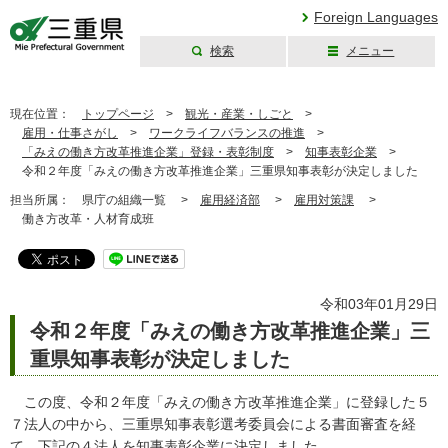
Foreign Languages
検索
メニュー
三重県公式ウェブ
サイト
現在位置：
トップページ
>
観光・産業・しごと
>
雇用・仕事さがし
>
ワークライフバランスの推進
>
「みえの働き方改革推進企業」登録・表彰制度
>
知事表彰企業
>
令和２年度「みえの働き方改革推進企業」三重県知事表彰が決定しました
担当所属：
県庁の組織一覧 >
雇用経済部
>
雇用対策課
>
働き方改革・人材育成班
令和03年01月29日
令和２年度「みえの働き方改革推進企業」三
重県知事表彰が決定しました
この度、令和２年度「みえの働き方改革推進企業」に登録した５
７法人の中から、三重県知事表彰選考委員会による書面審査を経
て、下記の４法人を知事表彰企業に決定しました。