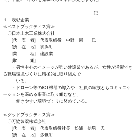
記
１ 表彰企業
≪ベストプラクティス賞≫
〇日本土木工業株式会社
[代 表 者] 代表取締役 中野 周一 氏
[所 在 地] 御浜町
[業 種] 建設業
[取 組]
・男性中心のイメージが強い建設業であるが、女性が活躍でき
る職場環境づくりに積極的に取り組んで
いる。
・ドローン等のICT機器の導入や、社員の家族ともコミュニケ
ーションを深める事業に取り組むなど、
働きやすい環境づくりに努めている。
≪グッドプラクティス賞≫
〇万協製薬株式会社
[代 表 者] 代表取締役社長 松浦 信男 氏
[所 在 地] 多気町