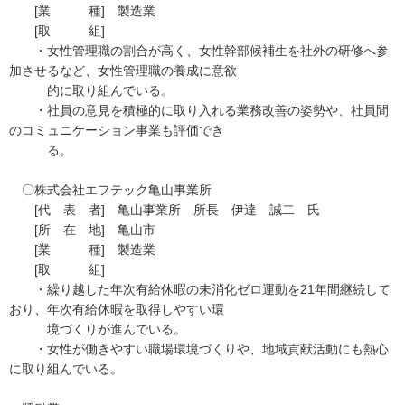
[業 種] 製造業
[取 組]
・女性管理職の割合が高く、女性幹部候補生を社外の研修へ参
加させるなど、女性管理職の養成に意欲
的に取り組んでいる。
・社員の意見を積極的に取り入れる業務改善の姿勢や、社員間
のコミュニケーション事業も評価でき
る。
〇株式会社エフテック亀山事業所
[代 表 者] 亀山事業所 所長 伊達 誠二 氏
[所 在 地] 亀山市
[業 種] 製造業
[取 組]
・繰り越した年次有給休暇の未消化ゼロ運動を21年間継続して
おり、年次有給休暇を取得しやすい環
境づくりが進んでいる。
・女性が働きやすい職場環境づくりや、地域貢献活動にも熱心
に取り組んでいる。