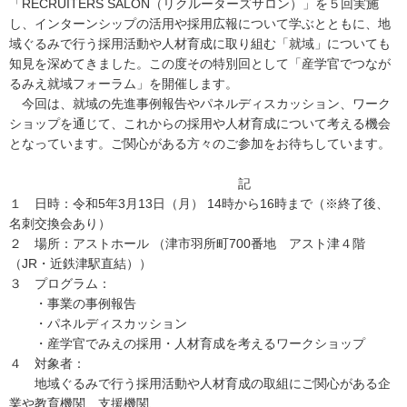
「RECRUITERS SALON（リクルーターズサロン）」を５回実施
し、インターンシップの活用や採用広報について学ぶとともに、地
域ぐるみで行う採用活動や人材育成に取り組む「就域」についても
知見を深めてきました。この度その特別回として「産学官でつなが
るみえ就域フォーラム」を開催します。
今回は、就域の先進事例報告やパネルディスカッション、ワーク
ショップを通じて、これからの採用や人材育成について考える機会
となっています。ご関心がある方々のご参加をお待ちしています。
記
１ 日時：令和5年3月13日（月） 14時から16時まで（※終了後、
名刺交換会あり）
２ 場所：アストホール （津市羽所町700番地 アスト津４階
（JR・近鉄津駅直結））
３ プログラム：
・事業の事例報告
・パネルディスカッション
・産学官でみえの採用・人材育成を考えるワークショップ
４ 対象者：
地域ぐるみで行う採用活動や人材育成の取組にご関心がある企
業や教育機関、支援機関、