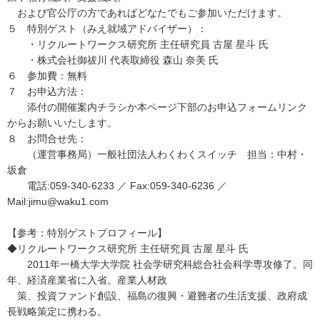
および官公庁の方であればどなたでもご参加いただけます。
５ 特別ゲスト（みえ就域アドバイザー）：
・リクルートワークス研究所 主任研究員 古屋 星斗 氏
・株式会社御祓川 代表取締役 森山 奈美 氏
６ 参加費：無料
７ お申込方法：
添付の開催案内チラシか本ページ下部のお申込フォームリンク
からお願いいたします。
８ お問合せ先：
（運営事務局）一般社団法人わくわくスイッチ 担当：中村・
坂倉
電話:059-340-6233 ／ Fax:059-340-6236 ／
Mail:jimu@waku1.com
【参考：特別ゲストプロフィール】
◆リクルートワークス研究所 主任研究員 古屋 星斗 氏
2011年一橋大学大学院 社会学研究科総合社会科学専攻修了。同
年、経済産業省に入省。産業人材政
策、投資ファンド創設、福島の復興・避難者の生活支援、政府成
長戦略策定に携わる。