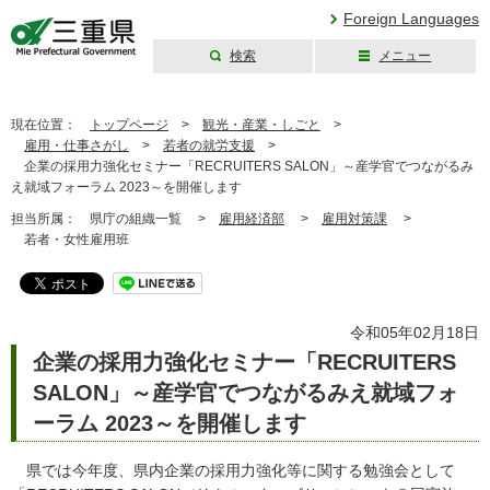
Foreign Languages
検索
メニュー
三重県公式ウェブ
サイト
現在位置：
トップページ
>
観光・産業・しごと
>
雇用・仕事さがし
>
若者の就労支援
>
企業の採用力強化セミナー「RECRUITERS SALON」～産学官でつながるみ
え就域フォーラム 2023～を開催します
担当所属：
県庁の組織一覧 >
雇用経済部
>
雇用対策課
>
若者・女性雇用班
令和05年02月18日
企業の採用力強化セミナー「RECRUITERS
SALON」～産学官でつながるみえ就域フォ
ーラム 2023～を開催します
県では今年度、県内企業の採用力強化等に関する勉強会として