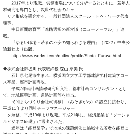
2017年より現職。労働市場について分析するとともに、若年人
材研究を専門とし、次世代社会のキャ
リア形成を研究する。一般社団法人スクール・トゥ・ワーク代表
理事。
中日新聞教育面「進路選択の新常識（ニューノーマル）」連
載。
『ゆるい職場－若者の不安の知られざる理由』（2022）中央公
論新社より出版。
https://www.works-i.com/outline/profile/Shoto_Furuya.html
◆株式会社御祓川 代表取締役 森山 奈美 氏
石川県七尾市生まれ。横浜国立大学工学部建設学科建築学コー
ス卒業。都市計画専攻。
平成7年㈱計画情報研究所入社。都市計画コンサルタントとし
て、地域振興計画、道路計画等を担当。
民間まちづくり会社㈱御祓川（みそぎがわ）の設立に携わり、
平成11年より同社チーフマネージャー
を兼務。平成19年より現職。平成21年に、経済産業省「ソーシャ
ルビジネス55選」に選出された。
近年は「能登留学」で地域の課題解決に挑戦する若者を能登に