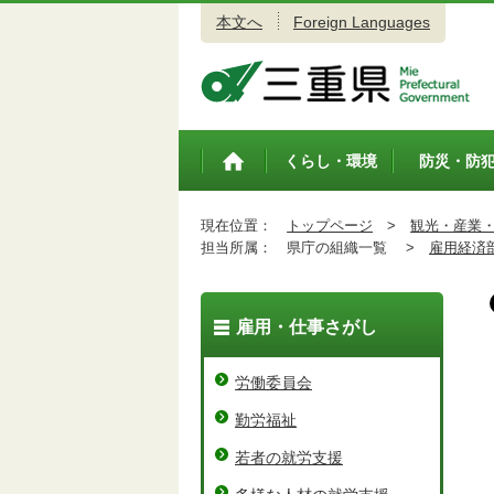
本文へ
Foreign Languages
三重県公式ウェブサイト
くらし・環境
防災・防
トップペ
ージ
現在位置：
トップページ
>
観光・産業
担当所属：
県庁の組織一覧 >
雇用経済
雇用・仕事さがし
労働委員会
勤労福祉
若者の就労支援