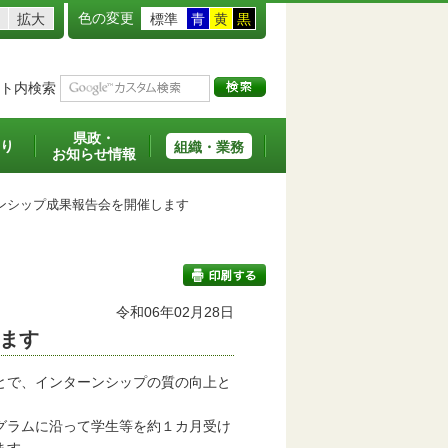
色の変更
拡大
標準
青
黄
黒
ト内検索
県政・
り
組織・業務
お知らせ情報
ンシップ成果報告会を開催します
令和06年02月28日
します
印刷する
とで、インターンシップの質の向上と
グラムに沿って学生等を約１カ月受け