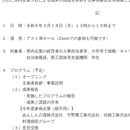
入れた県内企業５社による成果や課題を発表する事例報告会を開催し
記
１ 日 時：令和６年３月１８日（月）１３時から１５時まで
２ 場 所：アスト津ホール（Zoomでの参加も可能です）
３ 対象者：県内企業の経営者や人事担当者等、大学等で就職・キャ
自治体職員、商工団体等支援機関、学生
４ プログラム（予定）
（１）オープニング
主催者挨拶・事業説明
（２）成果報告
・実施したプログラムの報告
・成果と課題の共有
【今年度参画企業（順不同）】
あんしん介護株式会社、宇野重工株式会社、光精工株式会社
村瀬病院グループ
（３）意見交換