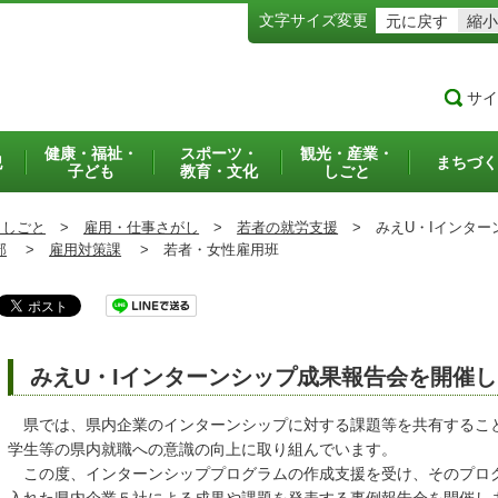
文字サイズ変更
元に戻す
縮小
サイ
健康・福祉・
スポーツ・
観光・産業・
犯
まちづく
子ども
教育・文化
しごと
・しごと
>
雇用・仕事さがし
>
若者の就労支援
>
みえU・Iインター
部
>
雇用対策課
>
若者・女性雇用班
みえU・Iインターンシップ成果報告会を開催
県では、県内企業のインターンシップに対する課題等を共有するこ
学生等の県内就職への意識の向上に取り組んでいます。
この度、インターンシッププログラムの作成支援を受け、そのプロ