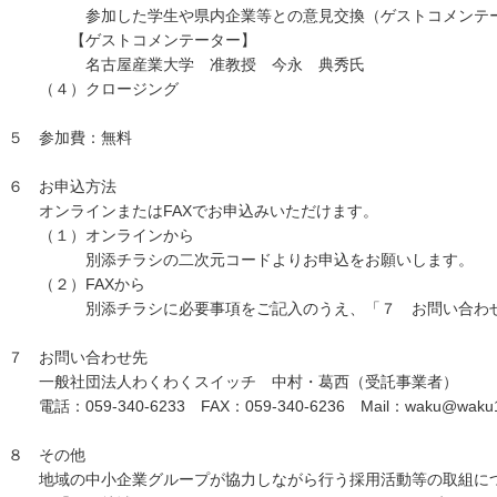
参加した学生や県内企業等との意見交換（ゲストコメンテー
【ゲストコメンテーター】
名古屋産業大学 准教授 今永 典秀氏
（４）クロージング
５ 参加費：無料
６ お申込方法
オンラインまたはFAXでお申込みいただけます。
（１）オンラインから
別添チラシの二次元コードよりお申込をお願いします。
（２）FAXから
別添チラシに必要事項をご記入のうえ、「７ お問い合わせ先
７ お問い合わせ先
一般社団法人わくわくスイッチ 中村・葛西（受託事業者）
電話：059-340-6233 FAX：059-340-6236 Mail：waku@waku1
８ その他
地域の中小企業グループが協力しながら行う採用活動等の取組につ