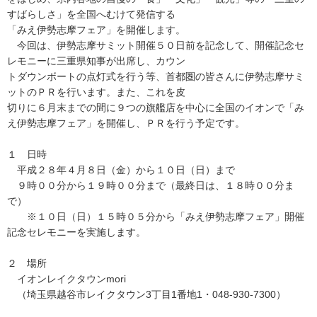
すばらしさ」を全国へむけて発信する
「みえ伊勢志摩フェア」を開催します。
今回は、伊勢志摩サミット開催５０日前を記念して、開催記念セ
レモニーに三重県知事が出席し、カウン
トダウンボートの点灯式を行う等、首都圏の皆さんに伊勢志摩サミ
ットのＰＲを行います。また、これを皮
切りに６月末までの間に９つの旗艦店を中心に全国のイオンで「み
え伊勢志摩フェア」を開催し、ＰＲを行う予定です。
１ 日時
平成２８年４月８日（金）から１０日（日）まで
９時００分から１９時００分まで（最終日は、１８時００分ま
で）
※１０日（日）１５時０５分から「みえ伊勢志摩フェア」開催
記念セレモニーを実施します。
２ 場所
イオンレイクタウンmori
（埼玉県越谷市レイクタウン3丁目1番地1・048-930-7300）