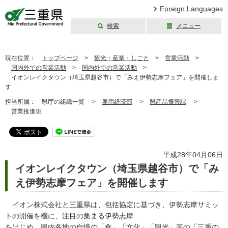
Foreign Languages
検索
メニュー
三重県公式ウェブ
サイト
現在位置：
トップページ
>
観光・産業・しごと
>
営業活動
>
国内外での営業活動
>
国内外での営業活動
>
イオンレイクタウン（埼玉県越谷市）で「みえ伊勢志摩フェア」を開催しま
す
担当所属：
県庁の組織一覧 >
雇用経済部
>
県産品振興課
>
営業推進班
平成28年04月06日
イオンレイクタウン（埼玉県越谷市）で「み
え伊勢志摩フェア」を開催します
イオン株式会社と三重県は、包括協定に基づき、伊勢志摩サミッ
トの開催を機に、注目の集まる伊勢志摩
をはじめ、県内各地の自慢の「食」「文化」「観光」等の「三重の