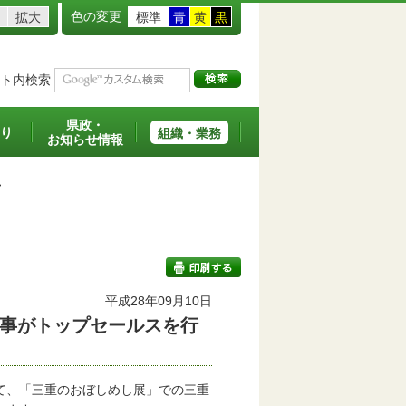
色の変更
拡大
標準
青
黄
黒
ト内検索
県政・
り
組織・業務
お知らせ情報
>
平成28年09月10日
事がトップセールスを行
印刷する
て、「三重のおぼしめし展」での三重