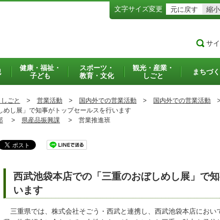
文字サイズ変更
元に戻す
縮小
サイ
健康・福祉・
スポーツ・
観光・産業・
犯
まちづく
子ども
教育・文化
しごと
・しごと
>
営業活動
>
国内外での営業活動
>
国内外での営業活動
めし展」で知事がトップセールスを行います
部
>
県産品振興課
>
営業推進班
西武池袋本店での「三重のおぼしめし展」で知
います
三重県では、株式会社そごう・西武と連携し、西武池袋本店におい