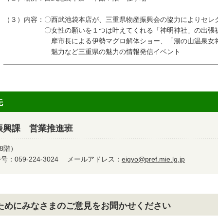
（３）内容：〇西武池袋本店が、三重県物産振興会の協力によりセレ
〇女性の願いを１つは叶えてくれる「神明神社」の出張祈願
摩市長による伊勢マグロ解体ショー、「湯の山温泉女将の
魅力など三重県の魅力の情報発信イベント
先
振興課 営業推進班
8階）
：059-224-3024
メールアドレス：
eigyo@pref.mie.lg.jp
ためにみなさまのご意見をお聞かせください