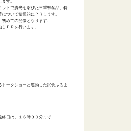
します。
ミットで脚光を浴びた三重県産品、特
等について積極的にＰＲします。
、初めての開催となります。
動しＰＲを行います。
るトークショーと連動した試食ふるま
日は、１６時３０分まで