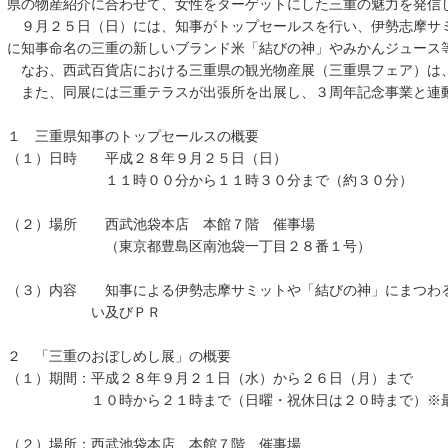
県の物産紹介に合わせて、女性をターゲットにした三重の魅力を発信
９月２５日（日）には、知事がトップセールスを行い、伊勢志摩サ
に知事命名の三重の新しいブランド米「結びの神」やみかんジュース
なお、西武百貨店における三重県の観光物産展（三重県フェア）は
また、同展には三重テラスが出張所を出展し、３周年記念事業と連
１ 三重県知事のトップセールスの概要
（１）日時 平成２８年９月２５日（日）
１１時００分から１１時３０分まで（約３０分）
（２）場所 西武池袋本店 本館７階 催事場
（東京都豊島区南池袋一丁目２８番１号）
（３）内容 知事による伊勢志摩サミットや「結びの神」にまつわ
い及びＰＲ
２ 「三重のおぼしめし展」の概要
（１）期間：平成２８年９月２１日（水）から２６日（月）まで
１０時から２１時まで（日曜・祝休日は２０時まで）※最終
（２）場所：西武池袋本店 本館７階 催事場