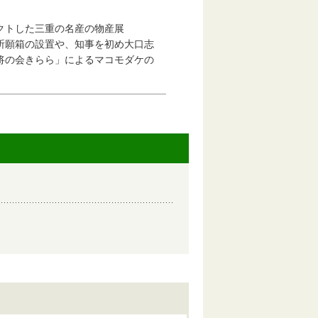
クトした三重の名産の物産展
箱の設置や、知事を初め大口志
会きらら」によるマコモダケの