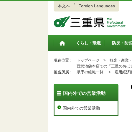
本文へ
Foreign Languages
三重県公式ウェブサイト
くらし・環境
防災・防
トップペ
ージ
現在位置：
トップページ
>
観光・産業
西武池袋本店での「三重のおぼし
担当所属：
県庁の組織一覧 >
雇用経済
国内外での営業活動
国内外での営業活動