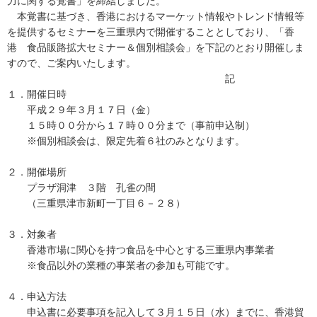
力に関する覚書」を締結しました。
本覚書に基づき、香港におけるマーケット情報やトレンド情報等
を提供するセミナーを三重県内で開催することとしており、「香
港 食品販路拡大セミナー＆個別相談会」を下記のとおり開催しま
すので、ご案内いたします。
記
１．開催日時
平成２９年３月１７日（金）
１５時００分から１７時００分まで（事前申込制）
※個別相談会は、限定先着６社のみとなります。
２．開催場所
プラザ洞津 ３階 孔雀の間
（三重県津市新町一丁目６－２８）
３．対象者
香港市場に関心を持つ食品を中心とする三重県内事業者
※食品以外の業種の事業者の参加も可能です。
４．申込方法
申込書に必要事項を記入して３月１５日（水）までに、香港貿