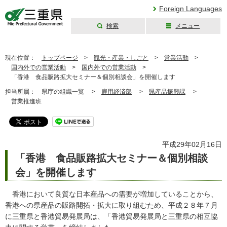
Foreign Languages
検索
メニュー
三重県公式ウェブ
サイト
現在位置：
トップページ
>
観光・産業・しごと
>
営業活動
>
国内外での営業活動
>
国内外での営業活動
>
「香港 食品販路拡大セミナー＆個別相談会」を開催します
担当所属：
県庁の組織一覧 >
雇用経済部
>
県産品振興課
>
営業推進班
平成29年02月16日
「香港 食品販路拡大セミナー＆個別相談
会」を開催します
香港において良質な日本産品への需要が増加していることから、
香港への県産品の販路開拓・拡大に取り組むため、平成２８年７月
に三重県と香港貿易発展局は、「香港貿易発展局と三重県の相互協