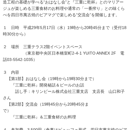
造工程の基礎が学べる“おはなし会”と『三重に乾杯』とのマリアー
ジュが楽しめる三重食材のお料理や通常の「一番搾り」との味くら
べを四日市萬古焼のビアマグで楽しめる“交流会”を開催します。
１ 日時 平成29年5月17日（水）19時から20時45分まで（受付18
時30分から）
２ 場所 三重テラス2階イベントスペース
（東京都中央区日本橋室町2-4-1 YUITO ANNEX 2F 電
話03-5542-1035）
３ 内容
【第1部】おはなし会（19時から19時30分まで）
『三重に乾杯』開発秘話＆ビールのお話
話し手：キリンビール株式会社三重支店 支店長 山口和子
さん
【第2部】交流会（19時45分から20時45分ま
で）
『三重に乾杯』＆三重食材のお料理
４ 参加費 3,500円（食事はビュッフェ形式、四日市萬古焼のビア