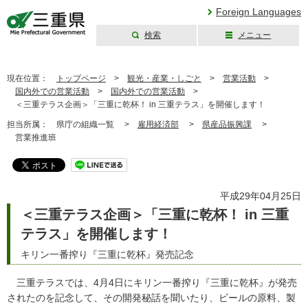
Foreign Languages
検索
メニュー
三重県公式ウェブ
サイト
現在位置：
トップページ
>
観光・産業・しごと
>
営業活動
>
国内外での営業活動
>
国内外での営業活動
>
＜三重テラス企画＞「三重に乾杯！ in 三重テラス」を開催します！
担当所属：
県庁の組織一覧 >
雇用経済部
>
県産品振興課
>
営業推進班
平成29年04月25日
＜三重テラス企画＞「三重に乾杯！ in 三重
テラス」を開催します！
キリン一番搾り『三重に乾杯』発売記念
三重テラスでは、4月4日にキリン一番搾り『三重に乾杯』が発売
されたのを記念して、その開発秘話を聞いたり、ビールの原料、製