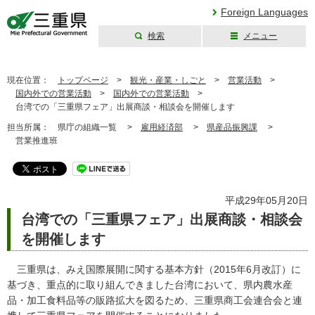
Foreign Languages
検索
メニュー
三重県公式ウェブ
サイト
現在位置：
トップページ
>
観光・産業・しごと
>
営業活動
>
国内外での営業活動
>
国内外での営業活動
>
台湾での「三重県フェア」出展商談・相談会を開催します
担当所属：
県庁の組織一覧 >
雇用経済部
>
県産品振興課
>
営業推進班
平成29年05月20日
台湾での「三重県フェア」出展商談・相談会
を開催します
三重県は、みえ国際展開に関する基本方針（2015年6月改訂）に
基づき、重点的に取り組んできました台湾において、県内農水産
品・加工食料品等の販路拡大を図るため、三重県商工会連合会と連