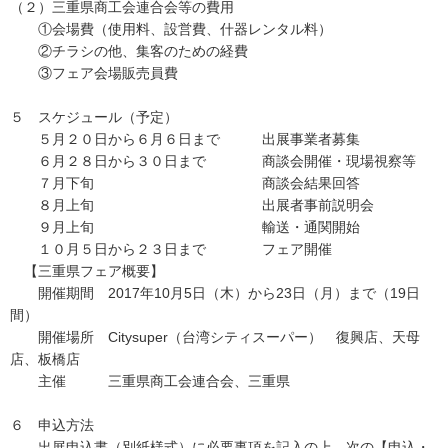
（２）三重県商工会連合会等の費用
①会場費（使用料、設営費、什器レンタル料）
②チラシの他、集客のための経費
③フェア会場販売員費
５ スケジュール（予定）
５月２０日から６月６日まで 出展事業者募集
６月２８日から３０日まで 商談会開催・現場視察等
７月下旬 商談会結果回答
８月上旬 出展者事前説明会
９月上旬 輸送・通関開始
１０月５日から２３日まで フェア開催
【三重県フェア概要】
開催期間 2017年10月5日（木）から23日（月）まで（19日
間）
開催場所 Citysuper（台湾シティスーパー） 復興店、天母
店、板橋店
主催 三重県商工会連合会、三重県
６ 申込方法
出展申込書（別紙様式）に必要事項を記入の上、次の【申込・