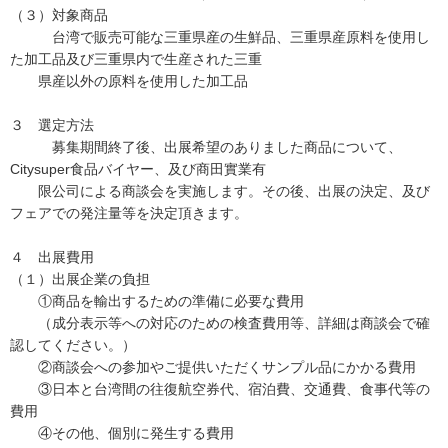
（３）対象商品
台湾で販売可能な三重県産の生鮮品、三重県産原料を使用し
た加工品及び三重県内で生産された三重
県産以外の原料を使用した加工品
３ 選定方法
募集期間終了後、出展希望のありました商品について、
Citysuper食品バイヤー、及び商田實業有
限公司による商談会を実施します。その後、出展の決定、及び
フェアでの発注量等を決定頂きます。
４ 出展費用
（１）出展企業の負担
①商品を輸出するための準備に必要な費用
（成分表示等への対応のための検査費用等、詳細は商談会で確
認してください。）
②商談会への参加やご提供いただくサンプル品にかかる費用
③日本と台湾間の往復航空券代、宿泊費、交通費、食事代等の
費用
④その他、個別に発生する費用