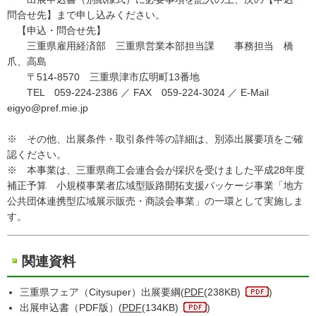
問合せ先】まで申し込みください。
【申込・問合せ先】
三重県雇用経済部 三重県営業本部担当課 事務担当 橋
爪、高島
〒514-8570 三重県津市広明町13番地
TEL 059-224-2386 ／ FAX 059-224-3024 ／ E-Mail
eigyo@pref.mie.jp
※ その他、出展条件・取引条件等の詳細は、別添出展要項をご確
認ください。
※ 本事業は、三重県商工会連合会が採択を受けました平成28年度
補正予算 小規模事業者広域型販路開拓支援パッケージ事業「地方
公共団体連携型広域展示販売・商談会事業」の一環として実施しま
す。
関連資料
三重県フェア（Citysuper）出展要綱(
PDF
(238KB)
)
出展申込書（PDF版）(
PDF
(134KB)
)