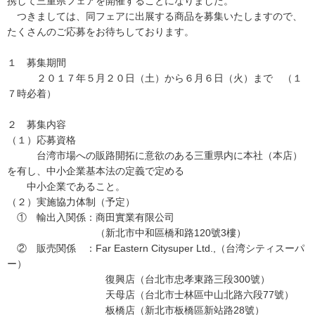
携して三重県フェアを開催することになりました。
つきましては、同フェアに出展する商品を募集いたしますので、
たくさんのご応募をお待ちしております。
１ 募集期間
２０１７年５月２０日（土）から６月６日（火）まで （１
７時必着）
２ 募集内容
（１）応募資格
台湾市場への販路開拓に意欲のある三重県内に本社（本店）
を有し、中小企業基本法の定義で定める
中小企業であること。
（２）実施協力体制（予定）
① 輸出入関係：商田實業有限公司
（新北市中和區橋和路120號3樓）
② 販売関係 ：Far Eastern Citysuper Ltd.,（台湾シティスーパ
ー）
復興店（台北市忠孝東路三段300號）
天母店（台北市士林區中山北路六段77號）
板橋店（新北市板橋區新站路28號）