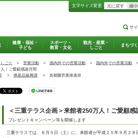
文字サイズ変更
元に戻す
縮小
サイ
健康・福祉・
スポーツ・
観光・産業・
犯
まちづく
子ども
教育・文化
しごと
・しごと
>
営業活動
>
国内外での営業活動
>
国内外での営業活動
万人！ご愛顧感謝月間
部
>
県産品振興課
>
首都圏営業推進班
＜三重テラス企画＞来館者250万人！ご愛顧感
プレゼントキャンペーン等を開催します
三重テラスでは、８月５日（土）に、来館者が平成２５年９月２８