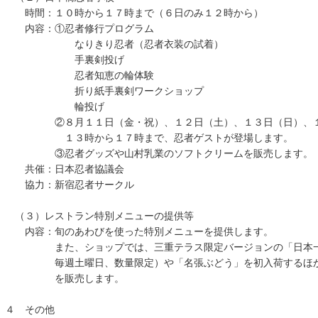
時間：１０時から１７時まで（６日のみ１２時から）
内容：①忍者修行プログラム
なりきり忍者（忍者衣装の試着）
手裏剣投げ
忍者知恵の輪体験
折り紙手裏剣ワークショップ
輪投げ
②８月１１日（金・祝）、１２日（土）、１３日（日）、１９
１３時から１７時まで、忍者ゲストが登場します。
③忍者グッズや山村乳業のソフトクリームを販売します。
共催：日本忍者協議会
協力：新宿忍者サークル
（３）レストラン特別メニューの提供等
内容：旬のあわびを使った特別メニューを提供します。
また、ショップでは、三重テラス限定バージョンの「日本一美
毎週土曜日、数量限定）や「名張ぶどう」を初入荷するほか、
を販売します。
４ その他