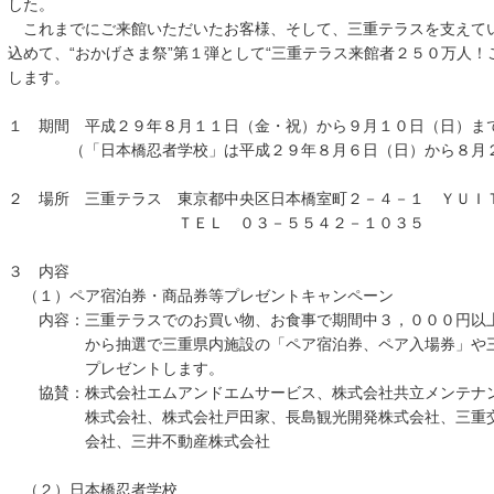
した。
これまでにご来館いただいたお客様、そして、三重テラスを支えて
込めて、“おかげさま祭”第１弾として“三重テラス来館者２５０万人！
します。
１ 期間 平成２９年８月１１日（金・祝）から９月１０日（日）ま
（「日本橋忍者学校」は平成２９年８月６日（日）から８月２
２ 場所 三重テラス 東京都中央区日本橋室町２－４－１ ＹＵＩ
ＴＥＬ ０３－５５４２－１０３５
３ 内容
（１）ペア宿泊券・商品券等プレゼントキャンペーン
内容：三重テラスでのお買い物、お食事で期間中３，０００円以上
から抽選で三重県内施設の「ペア宿泊券、ペア入場券」や三重
プレゼントします。
協賛：株式会社エムアンドエムサービス、株式会社共立メンテナン
株式会社、株式会社戸田家、長島観光開発株式会社、三重交通
会社、三井不動産株式会社
（２）日本橋忍者学校