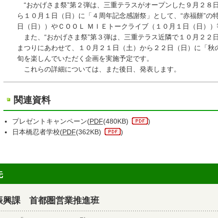
“おかげさま祭”第２弾は、三重テラスがオープンした９月２８日
ら１０月１日（日）に「４周年記念感謝祭」として、“赤福餅”の特
日（日））やＣＯＯＬ ＭＩＥトークライブ（１０月１日（日））
また、“おかげさま祭”第３弾は、三重テラス近隣で１０月２２日
まつりにあわせて、１０月２１日（土）から２２日（日）に「秋の
旬を楽しんでいただく企画を実施予定です。
これらの詳細については、また後日、発表します。
関連資料
プレゼントキャンペーン(
PDF
(480KB)
)
日本橋忍者学校(
PDF
(362KB)
)
先
振興課 首都圏営業推進班