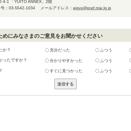
-1 「YUITO ANNEX」2階
：03-5542-1034
メールアドレス：
eigyo@pref.mie.lg.jp
ためにみなさまのご意見をお聞かせください
たか？
充分だった
ふつう
かったですか？
分かりやすかった
ふつう
？
すぐに見つかった
ふつう