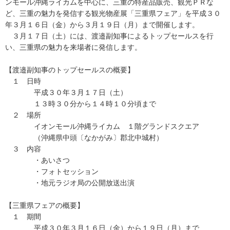
ンモール沖縄ライカムを中心に、三重の特産品販売、観光ＰＲな
ど、三重の魅力を発信する観光物産展「三重県フェア」を平成３０
年３月１６日（金）から３月１９日（月）まで開催します。
３月１７日（土）には、渡邉副知事によるトップセールスを行
い、三重県の魅力を来場者に発信します。
【渡邉副知事のトップセールスの概要】
１ 日時
平成３０年３月１７日（土）
１３時３０分から１４時１０分頃まで
２ 場所
イオンモール沖縄ライカム １階グランドスクエア
（沖縄県中頭〔なかがみ〕郡北中城村）
３ 内容
・あいさつ
・フォトセッション
・地元ラジオ局の公開放送出演
【三重県フェアの概要】
１ 期間
平成３０年３月１６日（金）から１９日（月）まで