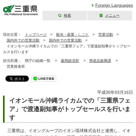
Foreign Languages
検索
メニュー
三重県公式ウェブ
サイト
現在位置：
トップページ
>
観光・産業・しごと
>
営業活動
>
国内外での営業活動
>
国内外での営業活動
>
イオンモール沖縄ライカムでの「三重県フェア」で渡邉副知事がトップセー
ルスを行います
担当所属：
県庁の組織一覧 >
雇用経済部
>
県産品振興課
>
営業推進班
平成30年03月16日
イオンモール沖縄ライカムでの「三重県フェ
ア」で渡邉副知事がトップセールスを行いま
す
三重県は、イオングループのイオン琉球株式会社と連携し、イオ