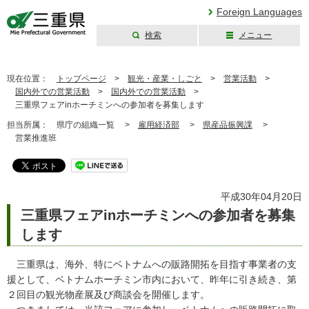
Foreign Languages
検索
メニュー
三重県公式ウェブ
サイト
現在位置：
トップページ
>
観光・産業・しごと
>
営業活動
>
国内外での営業活動
>
国内外での営業活動
>
三重県フェアinホーチミンへの参加者を募集します
担当所属：
県庁の組織一覧 >
雇用経済部
>
県産品振興課
>
営業推進班
平成30年04月20日
三重県フェアinホーチミンへの参加者を募集
します
三重県は、海外、特にベトナムへの販路開拓を目指す事業者の支
援として、ベトナムホーチミン市内において、昨年に引き続き、第
２回目の観光物産展及び商談会を開催します。