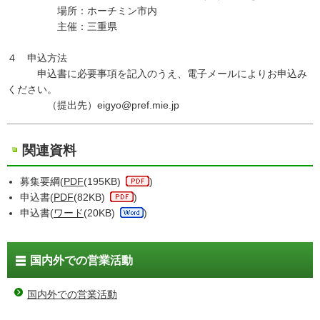
場所：ホーチミン市内
主催：三重県
４ 申込方法
申込書に必要事項を記入のうえ、電子メールによりお申込み
ください。
（提出先）eigyo@pref.mie.jp
関連資料
募集要綱(
PDF
(195KB)
)
申込書(
PDF
(82KB)
)
申込書(
ワード
(20KB)
)
国内外での営業活動
国内外での営業活動