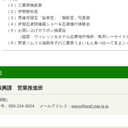
（１）三重県物産展
（２）伊勢餅街道
（３）専修寺国宝「如来堂」「御影堂」写真展
（４）伊賀忍者阿修羅ショー＆忍者修行体験会
（５）お買い上げガラポン抽選会
（協賛：ヴィレッジ＆ホテル志摩地中海村、鳥羽シーサイドホ
（６）野菜ソムリエ福島玲子の三重県うまいもん食べ比べて見まシ
先
振興課 営業推進班
8階）
：059-224-3024
メールアドレス：
eigyo@pref.mie.lg.jp