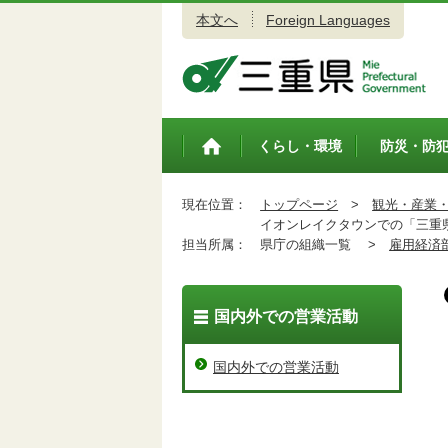
本文へ
Foreign Languages
三重県公式ウェブサイト
くらし・環境
防災・防
トップペ
ージ
現在位置：
トップページ
>
観光・産業
イオンレイクタウンでの「三重県
担当所属：
県庁の組織一覧 >
雇用経済
国内外での営業活動
国内外での営業活動