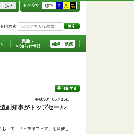
色の変更
拡大
標準
青
黄
黒
ト内検索
県政・
り
組織・業務
お知らせ情報
>
平成30年05月15日
邉副知事がトップセール
印刷する
において、「三重県フェア」を開催し