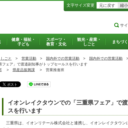
文字サイズ変更
元に戻す
縮小
サイ
健康・福祉・
スポーツ・
観光・産業・
犯
まちづく
子ども
教育・文化
しごと
・しごと
>
営業活動
>
国内外での営業活動
>
国内外での営業活動
フェア」で渡邉副知事がトップセールスを行います
部
>
県産品振興課
>
営業推進班
イオンレイクタウンでの「三重県フェア」で渡
スを行います
三重県は、イオンリテール株式会社と連携し、イオンレイクタウン