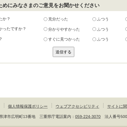
ためにみなさまのご意見をお聞かせください
たか？
充分だった
ふつう
かったですか？
分かりやすかった
ふつう
？
すぐに見つかった
ふつう
個人情報保護ポリシー
ウェブアクセシビリティ
サイトに関
 三重県津市広明町13番地 三重県庁電話案内：
059-224-3070
法人番号50000