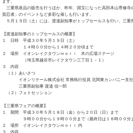
ます。
三重県産品の販売を行うほか、昨年、国宝になった高田本山専修寺
賀忍者」のイベントなど多彩な催しも行います。
５月１９日（土）には、渡邉副知事がトップセールスを行い、三重
【渡邉副知事のトップセールスの概要】
１ 日時 平成３０年５月１９日（土）
１４時００分から１４時２０分頃まで
２ 場所 イオンレイクタウンｍｏｒｉ 木の広場ステージ
（埼玉県越谷市レイクタウン三丁目１－１）
３ 内容
（１）あいさつ
イオンリテール株式会社 常務執行役員 北関東カンパニー支社長
三重県副知事 渡邉 信一郎
（２）フォトセッション
【三重県フェアの概要】
１ 期間 平成３０年５月１８日（金）から２０日（日）まで
９時００分から１９時００分まで（最終日は１８時００分
２ 場所 イオンレイクタウンｍｏｒｉ 内
３ 内容