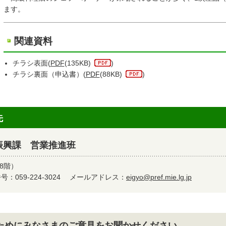
ます。
関連資料
チラシ表面(
PDF
(135KB)
)
チラシ裏面（申込書）(
PDF
(88KB)
)
先
振興課 営業推進班
8階）
：059-224-3024
メールアドレス：
eigyo@pref.mie.lg.jp
ためにみなさまのご意見をお聞かせください