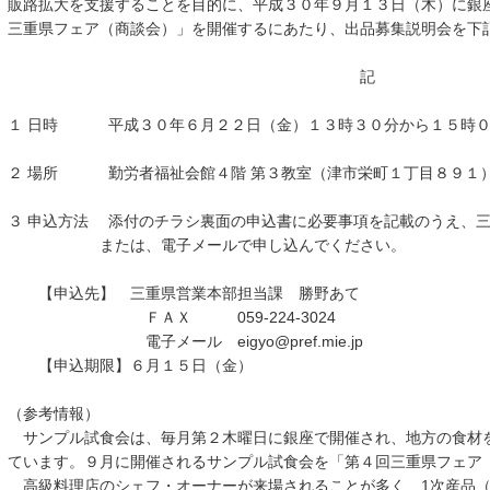
販路拡大を支援することを目的に、平成３０年９月１３日（木）に銀
三重県フェア（商談会）」を開催するにあたり、出品募集説明会を下
記
１ 日時 平成３０年６月２２日（金）１３時３０分から１５時０
２ 場所 勤労者福祉会館４階 第３教室（津市栄町１丁目８９１
３ 申込方法 添付のチラシ裏面の申込書に必要事項を記載のうえ、
または、電子メールで申し込んでください。
【申込先】 三重県営業本部担当課 勝野あて
ＦＡＸ 059-224-3024
電子メール eigyo@pref.mie.jp
【申込期限】６月１５日（金）
（参考情報）
サンプル試食会は、毎月第２木曜日に銀座で開催され、地方の食材
ています。９月に開催されるサンプル試食会を「第４回三重県フェア
高級料理店のシェフ・オーナーが来場されることが多く、1次産品（