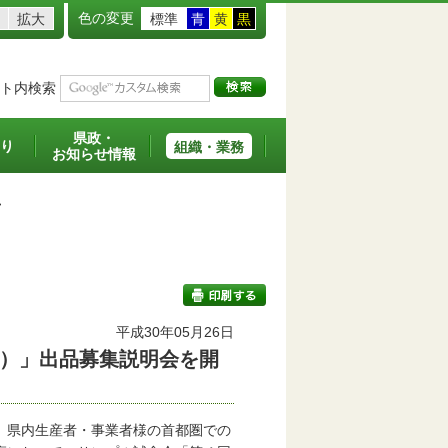
色の変更
拡大
標準
青
黄
黒
ト内検索
県政・
り
組織・業務
お知らせ情報
>
平成30年05月26日
）」出品募集説明会を開
印刷する
、県内生産者・事業者様の首都圏での