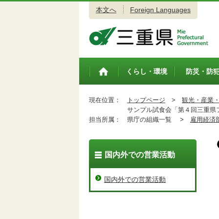
本文へ
Foreign Languages
三重県公式ウェブサイト
くらし・環境
防災・防
トップペ
ージ
現在位置：
トップページ
>
観光・産業
サンプル試食会「第４回三重県フ
担当所属：
県庁の組織一覧 >
雇用経済
国内外での営業活動
国内外での営業活動