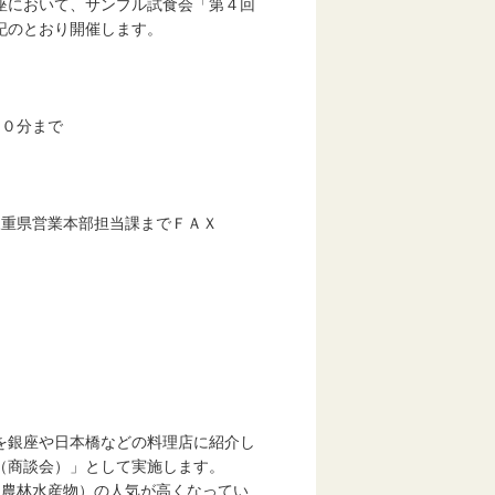
座において、サンプル試食会「第４回
記のとおり開催します。
０分まで
）
三重県営業本部担当課までＦＡＸ
を銀座や日本橋などの料理店に紹介し
（商談会）」として実施します。
農林水産物）の人気が高くなってい