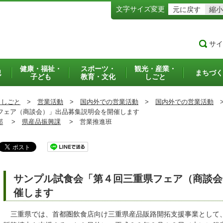
文字サイズ変更
元に戻す
縮小
サイ
健康・福祉・
スポーツ・
観光・産業・
犯
まちづく
子ども
教育・文化
しごと
・しごと
>
営業活動
>
国内外での営業活動
>
国内外での営業活動
ェア（商談会）」出品募集説明会を開催します
部
>
県産品振興課
>
営業推進班
サンプル試食会「第４回三重県フェア（商談会
催します
三重県では、首都圏飲食店向け三重県産品販路開拓支援事業として