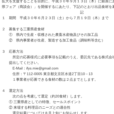
拡大を支援することを目的に、平成３０年９月１３日（木）に銀座に
県フェア（商談会）」を開催するにあたり、下記のとおり出品食材を
記
１ 期間 平成３０年６月２３日（土）から７月１９日（木）まで
２ 募集する三重県産食材
① 県内で生産・収穫された農畜水産物及びその加工品
② 県内事業者が生産、製造する加工食品（調味料等含む）
３ 応募方法
所定の応募様式に必要事項を記載のうえ、委託先である株式会社
提出してください。
E-Mail：ifys.mie@gmail.com
住所：〒112-0005 東京都文京区水道2丁目10－13
１事業者が応募できる食材の数は２点までとします。
４ 選定方法
次の点を考慮して選定（約20食材）します。
① 三重県産としての特徴、セールスポイント
② 来場する料理店のニーズとの適合性
選定結果については８月上旬にお知らせします。