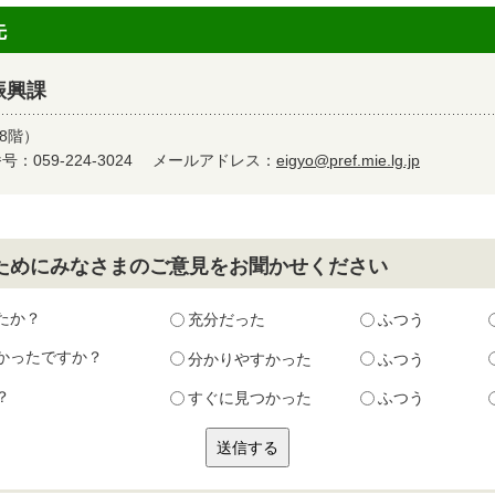
先
振興課
8階）
：059-224-3024
メールアドレス：
eigyo@pref.mie.lg.jp
ためにみなさまのご意見をお聞かせください
たか？
充分だった
ふつう
かったですか？
分かりやすかった
ふつう
？
すぐに見つかった
ふつう