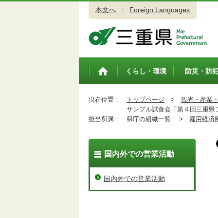
本文へ
Foreign Languages
三重県公式ウェブサイト
くらし・環境
防災・防
トップペ
ージ
現在位置：
トップページ
>
観光・産業
サンプル試食会「第４回三重県フ
担当所属：
県庁の組織一覧 >
雇用経済
国内外での営業活動
国内外での営業活動