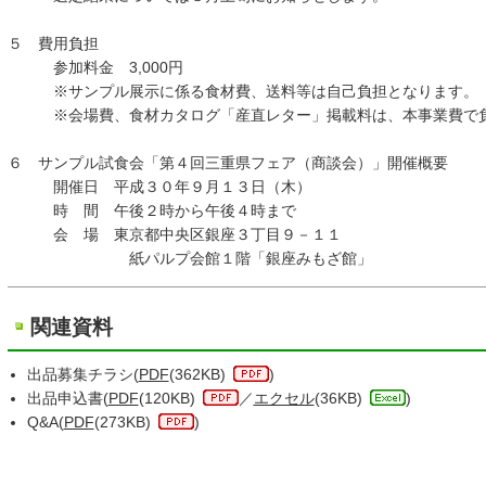
５ 費用負担
参加料金 3,000円
※サンプル展示に係る食材費、送料等は自己負担となります。
※会場費、食材カタログ「産直レター」掲載料は、本事業費で
６ サンプル試食会「第４回三重県フェア（商談会）」開催概要
開催日 平成３０年９月１３日（木）
時 間 午後２時から午後４時まで
会 場 東京都中央区銀座３丁目９－１１
紙パルプ会館１階「銀座みもざ館」
関連資料
出品募集チラシ(
PDF
(362KB)
)
出品申込書(
PDF
(120KB)
／
エクセル
(36KB)
)
Q&A(
PDF
(273KB)
)