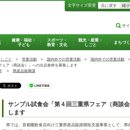
文字サイズ変更
元に戻す
縮小
サイ
健康・福祉・
スポーツ・
観光・産業・
犯
まちづく
子ども
教育・文化
しごと
・しごと
>
営業活動
>
国内外での営業活動
>
国内外での営業活動
ェア（商談会）」への出品食材を募集します
部
>
県産品振興課
サンプル試食会「第４回三重県フェア（商談会
します
県では、首都圏飲食店向け三重県産品販路開拓支援事業として、県