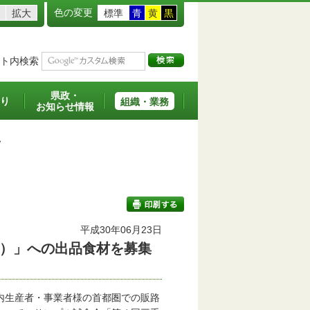
色の変更
拡大
標準
青
黄
黒
ト内検索
県政・
り
組織・業務
お知らせ情報
>
平成30年06月23日
）」への出品食材を募集
印刷する
内生産者・事業者様の首都圏での販路