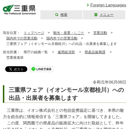
Foreign Languages
検索
メニュー
三重県公式ウェブ
サイト
現在位置：
トップページ
>
観光・産業・しごと
>
営業活動
>
国内外での営業活動
>
国内外での営業活動
>
三重県フェア（イオンモール京都桂川）への出品・出展者を募集します
担当所属：
県庁の組織一覧 >
雇用経済部
>
県産品振興課
>
営業推進班
令和元年06月08日
三重県フェア（イオンモール京都桂川）への
出品・出展者を募集します
三重県は、イオン株式会社との包括提携協定に基づき、本県の魅
力を総合的に情報発信する「三重県フェア」を開催してきました。
この度、関西圏での県産品の販路拡大に向けた取組として、昨年