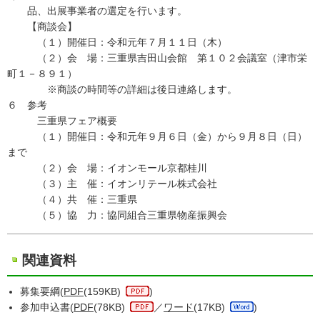
品、出展事業者の選定を行います。
【商談会】
（１）開催日：令和元年７月１１日（木）
（２）会 場：三重県吉田山会館 第１０２会議室（津市栄
町１－８９１）
※商談の時間等の詳細は後日連絡します。
６ 参考
三重県フェア概要
（１）開催日：令和元年９月６日（金）から９月８日（日）
まで
（２）会 場：イオンモール京都桂川
（３）主 催：イオンリテール株式会社
（４）共 催：三重県
（５）協 力：協同組合三重県物産振興会
関連資料
募集要綱(
PDF
(159KB)
)
参加申込書(
PDF
(78KB)
／
ワード
(17KB)
)