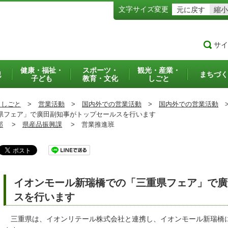
文字サイズ変更
元に戻す
縮小
サイ
健康・福祉・
スポーツ・
観光・産業・
犯
まちづく
子ども
教育・文化
しごと
・しごと
>
営業活動
>
国内外での営業活動
>
国内外での営業活動
フェア」で廣田副知事がトップセールスを行います
部
>
県産品振興課
>
営業推進班
イオンモール新瑞橋での「三重県フェア」で廣
スを行います
三重県は、イオンリテール株式会社と連携し、イオンモール新瑞橋