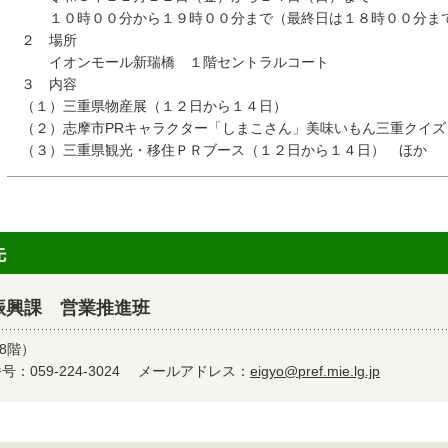
１０時００分から１９時００分まで（最終日は１８時００分ま
２ 場所
イオンモール新瑞橋 １階セントラルコート
３ 内容
（１）三重県物産展（１２日から１４日）
（２）志摩市PRキャラクター「しまこさん」美味いもん三重クイズ
（３）三重県観光・移住ＰＲブース（１２日から１４日） ほか
先
振興課 営業推進班
8階）
：059-224-3024
メールアドレス：
eigyo@pref.mie.lg.jp