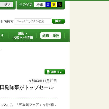
色の変更
拡大
標準
青
黄
黒
ト内検索
県政・
り
組織・業務
お知らせ情報
>
令和03年11月10日
田副知事がトップセール
印刷する
において、「三重県フェア」を開催し