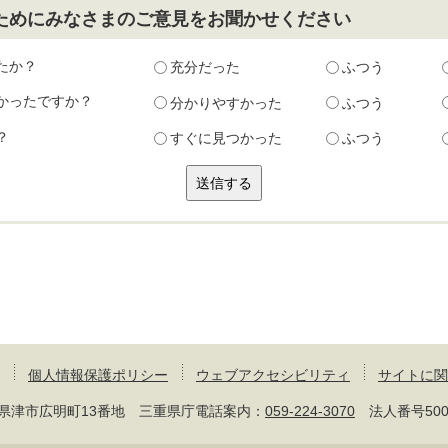
ためにみなさまのご意見をお聞かせください
たか？
充分だった
ふつう
かったですか？
分かりやすかった
ふつう
？
すぐに見つかった
ふつう
個人情報保護ポリシー
ウェブアクセシビリティ
サイトに関
 三重県津市広明町13番地 三重県庁電話案内：
059-224-3070
法人番号50000