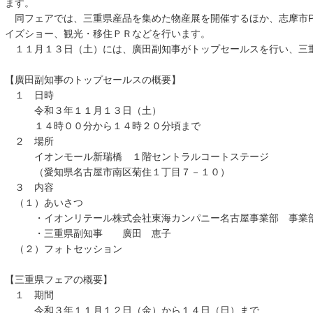
ます。
同フェアでは、三重県産品を集めた物産展を開催するほか、志摩市P
イズショー、観光・移住ＰＲなどを行います。
１１月１３日（土）には、廣田副知事がトップセールスを行い、三
【廣田副知事のトップセールスの概要】
１ 日時
令和３年１１月１３日（土）
１４時００分から１４時２０分頃まで
２ 場所
イオンモール新瑞橋 １階セントラルコートステージ
（愛知県名古屋市南区菊住１丁目７－１０）
３ 内容
（１）あいさつ
・イオンリテール株式会社東海カンパニー名古屋事業部 事業
・三重県副知事 廣田 恵子
（２）フォトセッション
【三重県フェアの概要】
１ 期間
令和３年１１月１２日（金）から１４日（日）まで