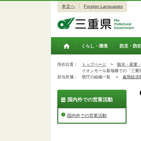
本文へ
Foreign Languages
三重県公式ウェブサイト
くらし・環境
防災・防
トップペ
ージ
現在位置：
トップページ
>
観光・産業
イオンモール新瑞橋での「三重県
担当所属：
県庁の組織一覧 >
雇用経済
国内外での営業活動
国内外での営業活動