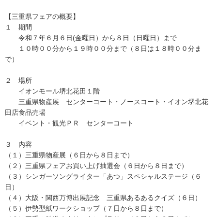
【三重県フェアの概要】
１ 期間
令和７年６月６日(金曜日）から８日（日曜日）まで
１０時００分から１９時００分まで（８日は１８時００分ま
で）
２ 場所
イオンモール堺北花田１階
三重県物産展 センターコート・ノースコート・イオン堺北花
田店食品売場
イベント・観光ＰＲ センターコート
３ 内容
（１）三重県物産展（６日から８日まで）
（２）三重県フェアお買い上げ抽選会（６日から８日まで）
（３）シンガーソングライター「あつ」スペシャルステージ（６
日）
（４）大阪・関西万博出展記念 三重県あるあるクイズ（６日）
（５）伊勢型紙ワークショップ（７日から８日まで）