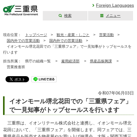
Foreign Languages
検索
メニュー
三重県公式ウェブ
サイト
現在位置：
トップページ
>
観光・産業・しごと
>
営業活動
>
国内外での営業活動
>
国内外での営業活動
>
イオンモール堺北花田での「三重県フェア」で一見知事がトップセールスを
行います
担当所属：
県庁の組織一覧 >
雇用経済部
>
県産品振興課
>
営業推進班
令和07年06月03日
イオンモール堺北花田での「三重県フェア」
で一見知事がトップセールスを行います
三重県は、イオンリテール株式会社と連携し、イオンモール堺北
花田において、「三重県フェア」を開催します。同フェアでは、三
重県産品を販売する物産展やお買い上げ抽選会、大阪・関西万博三