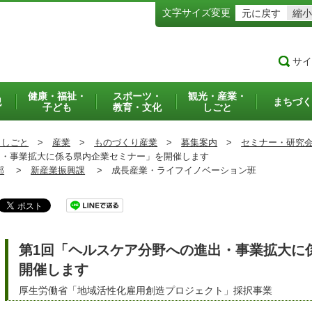
文字サイズ変更
元に戻す
縮小
サイ
健康・福祉・
スポーツ・
観光・産業・
犯
まちづく
子ども
教育・文化
しごと
・しごと
>
産業
>
ものづくり産業
>
募集案内
>
セミナー・研究
・事業拡大に係る県内企業セミナー」を開催します
部
>
新産業振興課
>
成長産業・ライフイノベーション班
第1回「ヘルスケア分野への進出・事業拡大に
開催します
厚生労働省「地域活性化雇用創造プロジェクト」採択事業