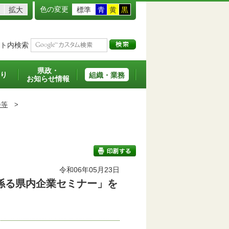
色の変更
拡大
標準
青
黄
黒
ト内検索
県政・
り
組織・業務
お知らせ情報
会等
>
令和06年05月23日
係る県内企業セミナー」を
印刷する