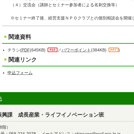
（４）交流会（講師とセミナー参加者による名刺交換等）
※セミナー終了後、経営支援ＮＰＯクラブとの個別相談会を開催し
関連資料
チラシ(
PDF
(645KB)
／
パワーポイント
(384KB)
)
関連リンク
申込フォーム
先
振興課 成長産業・ライフイノベーション班
8階）
：059-224-2078
メールアドレス：
shinsang@pref.mie.lg.jp