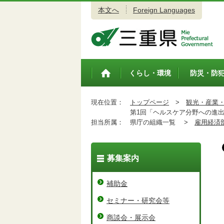
本文へ
Foreign Languages
三重県公式ウェブサイト
くらし・環境
防災・防
トップペ
ージ
現在位置：
トップページ
>
観光・産業
第1回「ヘルスケア分野への進出
担当所属：
県庁の組織一覧 >
雇用経済
募集案内
補助金
セミナー・研究会等
商談会・展示会