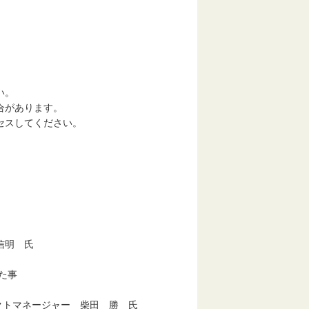
い。
合があります。
スしてください。
明 氏
た事
マネージャー 柴田 勝 氏