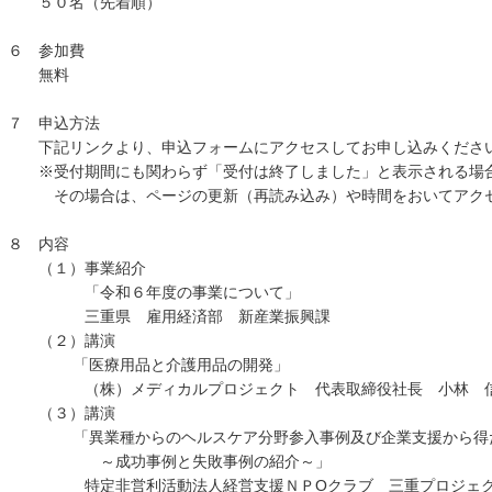
５０名（先着順）
６ 参加費
無料
７ 申込方法
下記リンクより、申込フォームにアクセスしてお申し込みくださ
※受付期間にも関わらず「受付は終了しました」と表示される場
その場合は、ページの更新（再読み込み）や時間をおいてアクセ
８ 内容
（１）事業紹介
「令和６年度の事業について」
三重県 雇用経済部 新産業振興課
（２）講演
「医療用品と介護用品の開発」
（株）メディカルプロジェクト 代表取締役社長 小林 信
（３）講演
「異業種からのヘルスケア分野参入事例及び企業支援から得
～成功事例と失敗事例の紹介～」
特定非営利活動法人経営支援ＮＰОクラブ 三重プロジェクト