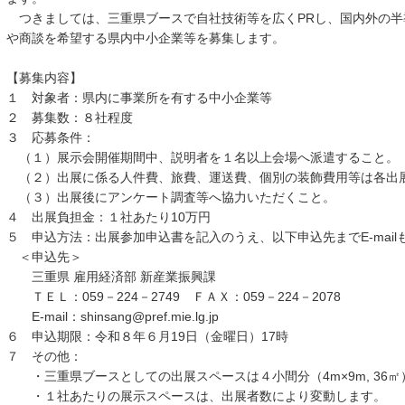
つきましては、三重県ブースで自社技術等を広くPRし、国内外の半
や商談を希望する県内中小企業等を募集します。
【募集内容】
１ 対象者：県内に事業所を有する中小企業等
２ 募集数：８社程度
３ 応募条件：
（１）展示会開催期間中、説明者を１名以上会場へ派遣すること。
（２）出展に係る人件費、旅費、運送費、個別の装飾費用等は各出
（３）出展後にアンケート調査等へ協力いただくこと。
４ 出展負担金：１社あたり10万円
５ 申込方法：出展参加申込書を記入のうえ、以下申込先までE-mail
＜申込先＞
三重県 雇用経済部 新産業振興課
ＴＥＬ：059－224－2749 ＦＡＸ：059－224－2078
E-mail：shinsang@pref.mie.lg.jp
６ 申込期限：令和８年６月19日（金曜日）17時
７ その他：
・三重県ブースとしての出展スペースは４小間分（4m×9m, 36
・１社あたりの展示スペースは、出展者数により変動します。