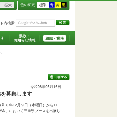
色の変更
拡大
標準
青
黄
黒
ト内検索
県政・
り
組織・業務
お知らせ情報
>
令和08年05月16日
企業を募集します
印刷する
８年12月９日（水曜日）から11
APAN」において三重県ブースを出展し