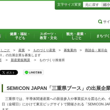
文字サイズ変更
元に戻す
縮小
サイ
健康・福祉・
スポーツ・
観光・産業・
犯
まちづく
子ども
教育・文化
しごと
・しごと
>
産業
>
ものづくり産業
>
募集案内
>
商談会・展示会
ブース」の出展企業を募集します
部
>
新産業振興課
>
ものづくり推進班
SEMICON JAPAN「三重県ブース」の出展
三重県では、半導体関連産業への新規参入や事業拡大を図るため、令和
日（金曜日）にかけて東京ビッグサイトで開催される「SEMICON J
ます。