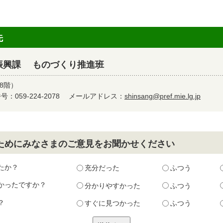
先
振興課 ものづくり推進班
8階）
：059-224-2078
メールアドレス：
shinsang@pref.mie.lg.jp
ためにみなさまのご意見をお聞かせください
たか？
充分だった
ふつう
かったですか？
分かりやすかった
ふつう
？
すぐに見つかった
ふつう