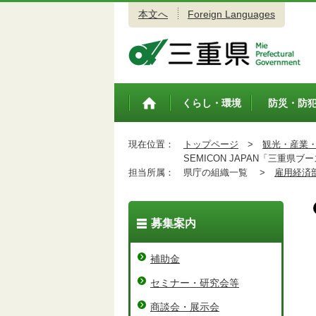
本文へ
Foreign Languages
三重県公式ウェブサイト
くらし・環境
防災・防
トップペ
ージ
現在位置：
トップページ
>
観光・産業
SEMICON JAPAN「三重県
担当所属：
県庁の組織一覧 >
雇用経済
募集案内
補助金
セミナー・研究会等
商談会・展示会