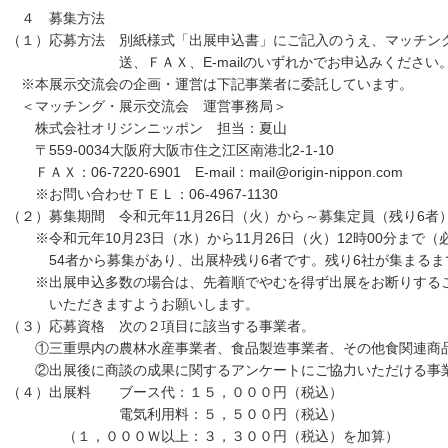
４ 募集方法
（１）応募方法 別紙様式「出展申込書」にご記入のうえ、マッチン
送、ＦＡＸ、E-mailのいずれかでお申込みください
※本展示交流会の企画・運営は下記事業者に委託しています。
＜マッチング・展示交流会 運営事務局＞
株式会社オリジンニッポン 担当：夏山
〒559-0034大阪府大阪市住之江区南港北2-1-10
ＦＡＸ：06-7220-6901 E-mail：mail@origin-nippon.com
※お問い合わせＴＥＬ：06-4967-1130
（２）募集期間 令和元年11月26日（火）から～募集定員（残り6者
※令和元年10月23日（水）から11月26日（火）12時00分まで
54者から募集があり、出展枠残り6者です。残り6社が集まるま
※出展申込多数の場合は、先着順でやむを得ず出展をお断りするこ
いただきますようお願いします。
（３）応募資格 次の２項目に該当する事業者。
①三重県内の農林水産事業者、食品製造事業者、その他食関連商
②出展後に商談の成果に関するアンケートにご協力いただける事
（４）出展料 ブース代：１５，０００円（税込）
電気利用料：５，５００円（税込）
（１，０００Ｗ以上：３，３００円（税込）を加算）