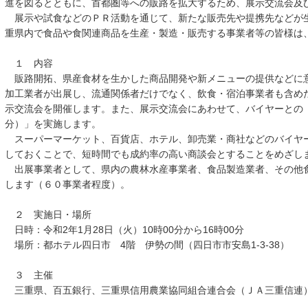
進を図るとともに、首都圏等への販路を拡大するため、展示交流会及
展示や試食などのＰＲ活動を通じて、新たな販売先や提携先などが
重県内で食品や食関連商品を生産・製造・販売する事業者等の皆様は
１ 内容
販路開拓、県産食材を生かした商品開発や新メニューの提供などに
加工業者が出展し、流通関係者だけでなく、飲食・宿泊事業者も含め
示交流会を開催します。また、展示交流会にあわせて、バイヤーとの
分）」を実施します。
スーパーマーケット、百貨店、ホテル、卸売業・商社などのバイヤ
しておくことで、短時間でも成約率の高い商談会とすることをめざし
出展事業者として、県内の農林水産事業者、食品製造業者、その他
します（６０事業者程度）。
２ 実施日・場所
日時：令和2年1月28日（火）10時00分から16時00分
場所：都ホテル四日市 4階 伊勢の間（四日市市安島1-3-38）
３ 主催
三重県、百五銀行、三重県信用農業協同組合連合会（ＪＡ三重