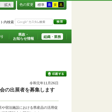
色の変更
拡大
標準
青
黄
黒
ト内検索
県政・
り
組織・業務
お知らせ情報
令和元年11月26日
会の出展者を募集します
印刷する
。
店や宿泊施設における県産品の活用促