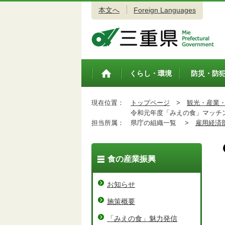
本文へ
Foreign Languages
三重県公式ウェブサイト
くらし・環境
防災・防
トップペ
ージ
現在位置：
トップページ
>
観光・産業
令和元年度「みえの食」マッチ
担当所属：
県庁の組織一覧 >
雇用経済
食の産業振興
お知らせ
施策概要
「みえの食」魅力発信