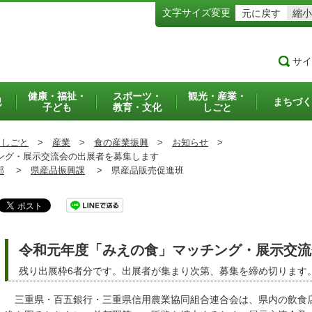
文字サイズ変更
元に戻す
縮小
サイ
健康・福祉・
スポーツ・
観光・産業・
犯
まちづく
子ども
教育・文化
しごと
・しごと
>
産業
>
食の産業振興
>
お知らせ
>
ング・展示交流会の出展者を募集します
部
>
県産品振興課
>
県産品販売促進班
令和元年度「みえの食」マッチング・展示交流
残り出展枠6者分です。出展者が集まり次第、募集を締め切ります
三重県・百五銀行・三重県信用農業協同組合連合会は、県内の飲食