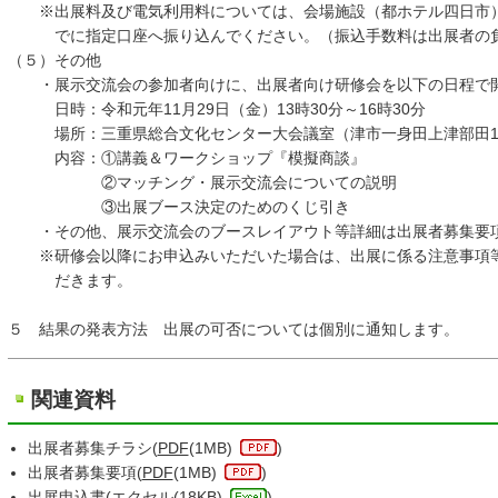
※出展料及び電気利用料については、会場施設（都ホテル四日市）
でに指定口座へ振り込んでください。（振込手数料は出展者の負
（５）その他
・展示交流会の参加者向けに、出展者向け研修会を以下の日程で
日時：令和元年11月29日（金）13時30分～16時30分
場所：三重県総合文化センター大会議室（津市一身田上津部田12
内容：①講義＆ワークショップ『模擬商談』
②マッチング・展示交流会についての説明
③出展ブース決定のためのくじ引き
・その他、展示交流会のブースレイアウト等詳細は出展者募集要
※研修会以降にお申込みいただいた場合は、出展に係る注意事項等
だきます。
５ 結果の発表方法 出展の可否については個別に通知します。
関連資料
出展者募集チラシ(
PDF
(1MB)
)
出展者募集要項(
PDF
(1MB)
)
出展申込書(
エクセル
(18KB)
)