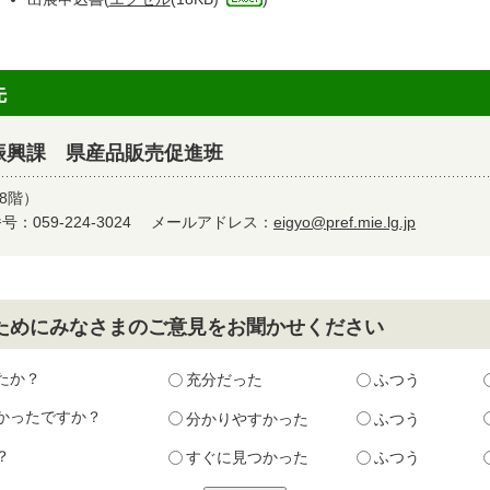
先
振興課 県産品販売促進班
8階）
：059-224-3024
メールアドレス：
eigyo@pref.mie.lg.jp
ためにみなさまのご意見をお聞かせください
たか？
充分だった
ふつう
かったですか？
分かりやすかった
ふつう
？
すぐに見つかった
ふつう