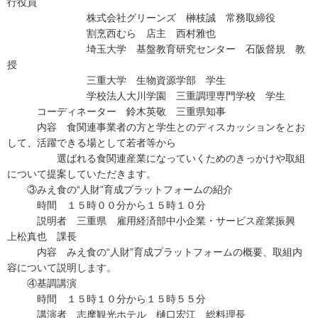
行役員
株式会社グリーンズ 榊枝誠 常務取締役
割烹西むら 店主 西村雅也
埼玉大学 基盤教育研究センター 石阪督規 教
授
三重大学 生物資源学部 学生
学校法人大川学園 三重調理専門学校 学生
コーディネーター 鈴木英敬 三重県知事
内容 食関連事業者の方と学生とのディスカッションをとお
して、活躍できる場として若者等から
選ばれる食関連産業になっていくためのきっかけや取組
について提案していただきます。
③みえ食の“人財”育成プラットフォームの紹介
時間 １５時００分から１５時１０分
説明者 三重県 雇用経済部中小企業・サービス産業振興
上松真也 課長
内容 みえ食の“人財”育成プラットフォームの概要、取組内
容について説明します。
④基調講演
時間 １５時１０分から１５時５５分
講演者 志摩観光ホテル 樋口宏江 総料理長