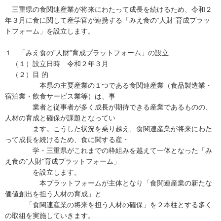
三重県の食関連産業が将来にわたって成長を続けるため、令和２
年３月に食に関して産学官が連携する「みえ食の“人財”育成プラッ
トフォーム」を設立します。
１ 「みえ食の”人財”育成プラットフォーム」の設立
（１）設立日時 令和２年３月
（２）目 的
本県の主要産業の１つである食関連産業（食品製造業・
宿泊業・飲食サービス業等）は、事
業者と従事者が多く成長が期待できる産業であるものの、
人材の育成と確保が課題となってい
ます。こうした状況を乗り越え、食関連産業が将来にわた
って成長を続けるため、食に関する産・
学・三重県がこれまでの枠組みを越えて一体となった「み
え食の”人財”育成プラットフォーム」
を設立します。
本プラットフォームが主体となり「食関連産業の新たな
価値創出を担う人材の育成」と
「食関連産業の将来を担う人材の確保」を２本柱とする多く
の取組を実施していきます。