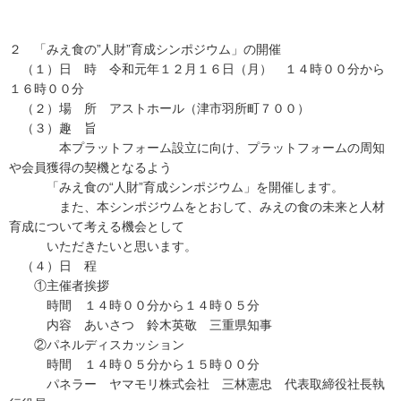
２ 「みえ食の”人財”育成シンポジウム」の開催
（１）日 時 令和元年１２月１６日（月） １４時００分から
１６時００分
（２）場 所 アストホール（津市羽所町７００）
（３）趣 旨
本プラットフォーム設立に向け、プラットフォームの周知
や会員獲得の契機となるよう
「みえ食の“人財”育成シンポジウム」を開催します。
また、本シンポジウムをとおして、みえの食の未来と人材
育成について考える機会として
いただきたいと思います。
（４）日 程
①主催者挨拶
時間 １４時００分から１４時０５分
内容 あいさつ 鈴木英敬 三重県知事
②パネルディスカッション
時間 １４時０５分から１５時００分
パネラー ヤマモリ株式会社 三林憲忠 代表取締役社長執