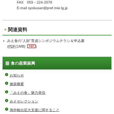
FAX 059－224-2078
E‐mail syokusan@pref.mie.lg.jp
関連資料
みえ食の”人財”育成シンポジウムチラシ＆申込書
(
PDF
(1MB)
)
食の産業振興
お知らせ
施策概要
「みえの食」魅力発信
みえセレクション
海外輸出拡大支援に関すること