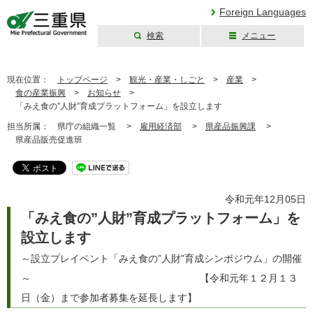
Foreign Languages
検索
メニュー
三重県公式ウェブ
サイト
現在位置：
トップページ
>
観光・産業・しごと
>
産業
>
食の産業振興
>
お知らせ
>
「みえ食の”人財”育成プラットフォーム」を設立します
担当所属：
県庁の組織一覧 >
雇用経済部
>
県産品振興課
>
県産品販売促進班
令和元年12月05日
「みえ食の”人財”育成プラットフォーム」を
設立します
～設立プレイベント「みえ食の”人財”育成シンポジウム」の開催
～ 【令和元年１２月１３
日（金）まで参加者募集を延長します】