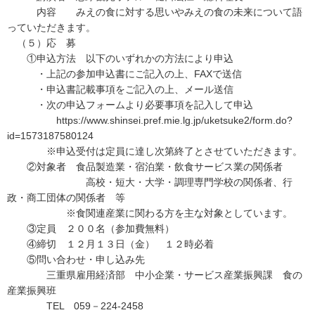
内容 みえの食に対する思いやみえの食の未来について語
っていただきます。
（５）応 募
①申込方法 以下のいずれかの方法により申込
・上記の参加申込書にご記入の上、FAXで送信
・申込書記載事項をご記入の上、メール送信
・次の申込フォームより必要事項を記入して申込
https://www.shinsei.pref.mie.lg.jp/uketsuke2/form.do?
id=1573187580124
※申込受付は定員に達し次第終了とさせていただきます。
②対象者 食品製造業・宿泊業・飲食サービス業の関係者
高校・短大・大学・調理専門学校の関係者、行
政・商工団体の関係者 等
※食関連産業に関わる方を主な対象としています。
③定員 ２００名（参加費無料）
④締切 １２月１３日（金） １２時必着
⑤問い合わせ・申し込み先
三重県雇用経済部 中小企業・サービス産業振興課 食の
産業振興班
TEL 059－224-2458