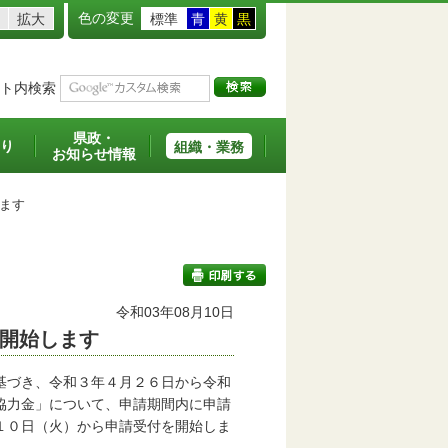
色の変更
拡大
標準
青
黄
黒
ト内検索
県政・
り
組織・業務
お知らせ情報
ます
令和03年08月10日
開始します
印刷する
基づき、令和３年４月２６日から令和
協力金」について、申請期間内に申請
１０日（火）から申請受付を開始しま