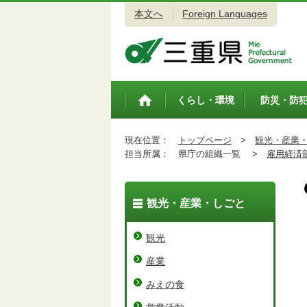
本文へ
Foreign Languages
三重県公式ウェブサイト
くらし・環境
防災・防
トップペ
ージ
現在位置：
トップページ
>
観光・産業
担当所属：
県庁の組織一覧 >
雇用経済
観光・産業・しごと
観光
産業
みえの食