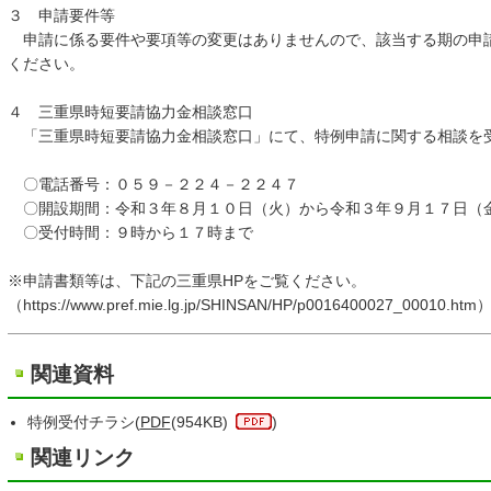
３ 申請要件等
申請に係る要件や要項等の変更はありませんので、該当する期の申
ください。
４ 三重県時短要請協力金相談窓口
「三重県時短要請協力金相談窓口」にて、特例申請に関する相談を
〇電話番号：０５９－２２４－２２４７
〇開設期間：令和３年８月１０日（火）から令和３年９月１７日（
〇受付時間：９時から１７時まで
※申請書類等は、下記の三重県HPをご覧ください。
（https://www.pref.mie.lg.jp/SHINSAN/HP/p0016400027_00010.htm
関連資料
特例受付チラシ(
PDF
(954KB)
)
関連リンク