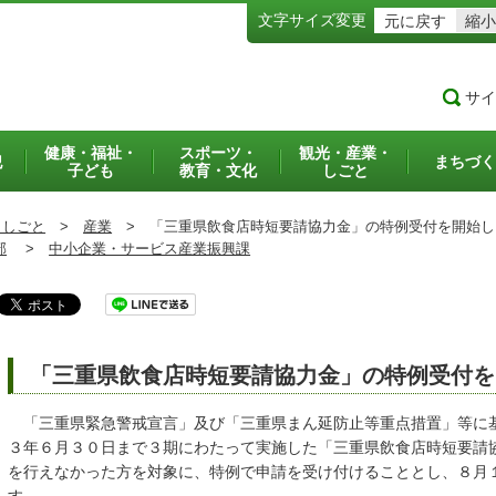
文字サイズ変更
元に戻す
縮小
サイ
健康・福祉・
スポーツ・
観光・産業・
犯
まちづく
子ども
教育・文化
しごと
・しごと
>
産業
>
「三重県飲食店時短要請協力金」の特例受付を開始し
部
>
中小企業・サービス産業振興課
「三重県飲食店時短要請協力金」の特例受付を
「三重県緊急警戒宣言」及び「三重県まん延防止等重点措置」等に
３年６月３０日まで３期にわたって実施した「三重県飲食店時短要請
を行えなかった方を対象に、特例で申請を受け付けることとし、８月