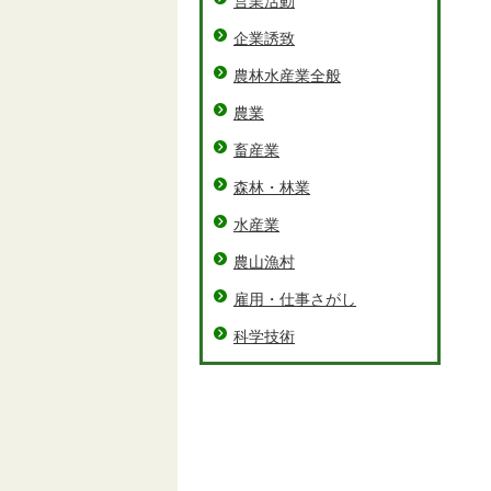
営業活動
企業誘致
農林水産業全般
農業
畜産業
森林・林業
水産業
農山漁村
雇用・仕事さがし
科学技術