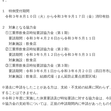
す。
１ 特例受付期間
令和３年８月１０日（火）から令和３年９月１７日（金）消印有効
２ 対象となる協力金
①三重県飲食店時短要請協力金（第１期）
要請期間：令和３年４月２６日から令和３年５月１１日
対象施設：飲食店
②三重県飲食店時短要請協力金（第２期）
要請期間：令和３年５月１２日から令和３年５月３１日
対象施設：飲食店
③三重県飲食店時短要請協力金（第３期）
要請期間：令和３年６月１日から令和３年６月２０日（四日市市
対象施設：飲食店、結婚式場（まん延防止重点措置区域）
※過去に申請をしたことがある方は、支給・不支給の結果に関わらず
することはできません。
※令和２年度に実施した休業要請及び時短要請に対する協力金は、今
※協力金の支給等については、正規の申請期間内に申請があったもの