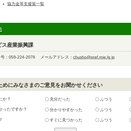
協力金等支援策一覧
先
ビス産業振興課
：059-224-2078
メールアドレス：
chusho@pref.mie.lg.jp
ためにみなさまのご意見をお聞かせください
たか？
充分だった
ふつう
かったですか？
分かりやすかった
ふつう
？
すぐに見つかった
ふつう