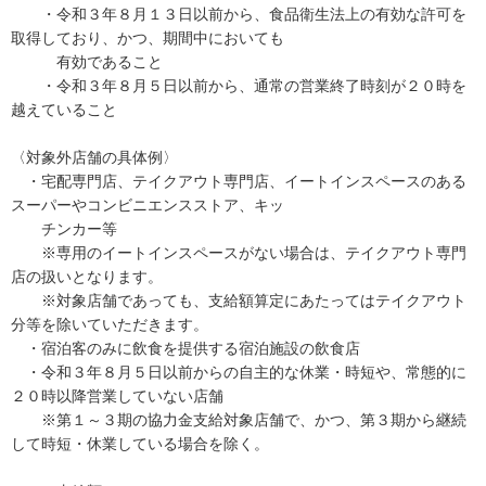
・令和３年８月１３日以前から、食品衛生法上の有効な許可を
取得しており、かつ、期間中においても
有効であること
・令和３年８月５日以前から、通常の営業終了時刻が２０時を
越えていること
〈対象外店舗の具体例〉
・宅配専門店、テイクアウト専門店、イートインスペースのある
スーパーやコンビニエンスストア、キッ
チンカー等
※専用のイートインスペースがない場合は、テイクアウト専門
店の扱いとなります。
※対象店舗であっても、支給額算定にあたってはテイクアウト
分等を除いていただきます。
・宿泊客のみに飲食を提供する宿泊施設の飲食店
・令和３年８月５日以前からの自主的な休業・時短や、常態的に
２０時以降営業していない店舗
※第１～３期の協力金支給対象店舗で、かつ、第３期から継続
して時短・休業している場合を除く。