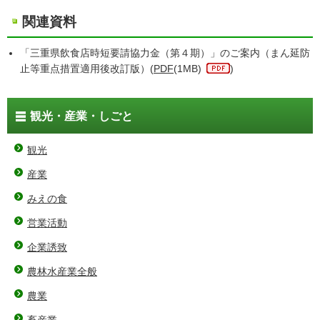
関連資料
「三重県飲食店時短要請協力金（第４期）」のご案内（まん延防
止等重点措置適用後改訂版）(
PDF
(1MB)
)
観光・産業・しごと
観光
産業
みえの食
営業活動
企業誘致
農林水産業全般
農業