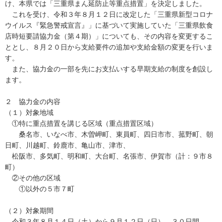
け、本県では「三重県まん延防止等重点措置」を決定しました。
これを受け、令和３年８月１２日に改定した「三重県新型コロナ
ウイルス『緊急警戒宣言』」に基づいて実施していた「三重県飲食
店時短要請協力金（第４期）」についても、その内容を変更するこ
ととし、８月２０日から支給要件の追加や支給金額の変更を行いま
す。
また、協力金の一部を先にお支払いする早期支給の制度を創設し
ます。
２ 協力金の内容
（１）対象地域
①特に重点措置を講じる区域（重点措置区域）
桑名市、いなべ市、木曽岬町、東員町、四日市市、菰野町、朝
日町、川越町、鈴鹿市、亀山市、津市、
松阪市、多気町、明和町、大台町、名張市、伊賀市（計：９市８
町）
②その他の区域
①以外の５市７町
（２）対象期間
令和３年８月１４日（土）から９月１２日（日） ３０日間