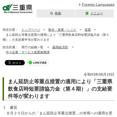
Foreign Languages
検索
メニュー
三重県公式ウェブ
サイト
現在位置：
トップページ
>
観光・産業・しごと
>
産業
>
まん延防止等重点措置の適用により「三重県飲食店時短要請協力金（第４
期）」の支給要件等が変わります
担当所属：
県庁の組織一覧 >
雇用経済部
>
中小企業・サービス産業振興課
令和03年08月19日
まん延防止等重点措置の適用により「三重県
飲食店時短要請協力金（第４期）」の支給要
件等が変わります
１ 趣旨
８月２０日からの「まん延防止等重点措置」の本県への適用を受