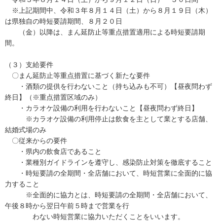
※上記期間中、令和３年８月１４日（土）から８月１９日（木）
は県独自の時短要請期間、８月２０日
（金）以降は、まん延防止等重点措置適用による時短要請期
間。
（３）支給要件
〇まん延防止等重点措置に基づく新たな要件
・酒類の提供を行わないこと（持ち込みも不可）【昼夜問わず
終日】（※重点措置区域のみ）
・カラオケ設備の利用を行わないこと【昼夜問わず終日】
※カラオケ設備の利用停止は飲食を主として業とする店舗、
結婚式場のみ
〇従来からの要件
・県内の飲食店であること
・業種別ガイドラインを遵守し、感染防止対策を徹底すること
・時短要請の全期間・全店舗において、時短営業に全面的に協
力すること
※全面的に協力とは、時短要請の全期間・全店舗において、
午後８時から翌日午前５時まで営業を行
わない時短営業に協力いただくことをいいます。