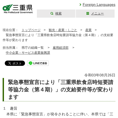
Foreign Languages
検索
メニュー
三重県公式ウェブ
サイト
現在位置：
トップページ
>
観光・産業・しごと
>
産業
>
緊急事態宣言により「三重県飲食店時短要請等協力金（第４期）」の支給要
件等が変わります
担当所属：
県庁の組織一覧 >
雇用経済部
>
中小企業・サービス産業振興課
令和03年08月26日
緊急事態宣言により「三重県飲食店時短要請
等協力金（第４期）」の支給要件等が変わり
ます
１ 趣旨
本県に「緊急事態宣言」が発令されることに伴い、本県では「三