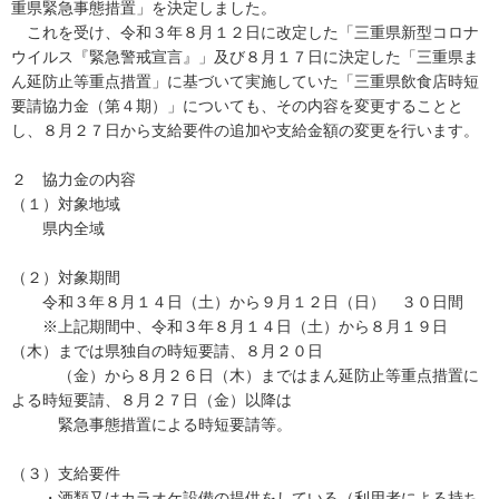
重県緊急事態措置」を決定しました。
これを受け、令和３年８月１２日に改定した「三重県新型コロナ
ウイルス『緊急警戒宣言』」及び８月１７日に決定した「三重県ま
ん延防止等重点措置」に基づいて実施していた「三重県飲食店時短
要請協力金（第４期）」についても、その内容を変更することと
し、８月２７日から支給要件の追加や支給金額の変更を行います。
２ 協力金の内容
（１）対象地域
県内全域
（２）対象期間
令和３年８月１４日（土）から９月１２日（日） ３０日間
※上記期間中、令和３年８月１４日（土）から８月１９日
（木）までは県独自の時短要請、８月２０日
（金）から８月２６日（木）まではまん延防止等重点措置に
よる時短要請、８月２７日（金）以降は
緊急事態措置による時短要請等。
（３）支給要件
・酒類又はカラオケ設備の提供をしている（利用者による持ち