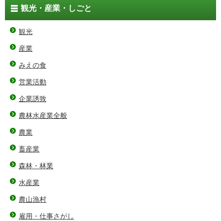
観光・産業・しごと
観光
産業
みえの食
営業活動
企業誘致
農林水産業全般
農業
畜産業
森林・林業
水産業
農山漁村
雇用・仕事さがし