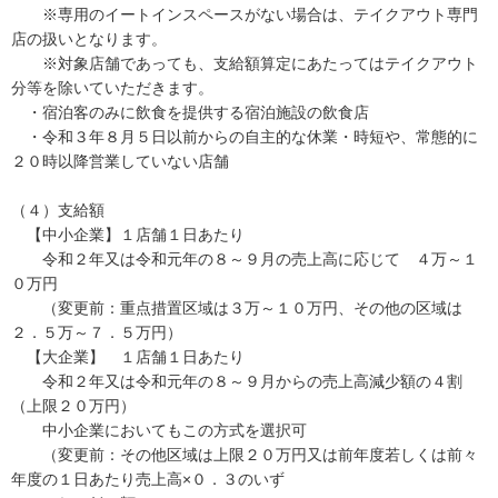
※専用のイートインスペースがない場合は、テイクアウト専門
店の扱いとなります。
※対象店舗であっても、支給額算定にあたってはテイクアウト
分等を除いていただきます。
・宿泊客のみに飲食を提供する宿泊施設の飲食店
・令和３年８月５日以前からの自主的な休業・時短や、常態的に
２０時以降営業していない店舗
（４）支給額
【中小企業】１店舗１日あたり
令和２年又は令和元年の８～９月の売上高に応じて ４万～１
０万円
（変更前：重点措置区域は３万～１０万円、その他の区域は
２．５万～７．５万円）
【大企業】 １店舗１日あたり
令和２年又は令和元年の８～９月からの売上高減少額の４割
（上限２０万円）
中小企業においてもこの方式を選択可
（変更前：その他区域は上限２０万円又は前年度若しくは前々
年度の１日あたり売上高×０．３のいず