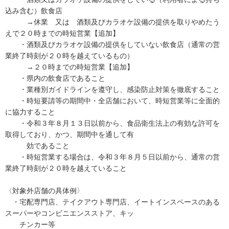
込み含む）飲食店
→休業 又は 酒類及びカラオケ設備の提供を取りやめたう
えで２０時までの時短営業【追加】
・酒類及びカラオケ設備の提供をしていない飲食店（通常の営
業終了時刻が２０時を越えているもの）
→２０時までの時短営業【追加】
・県内の飲食店であること
・業種別ガイドラインを遵守し、感染防止対策を徹底すること
・時短要請等の期間中・全店舗において、時短営業等に全面的
に協力すること
・令和３年８月１３日以前から、食品衛生法上の有効な許可を
取得しており、かつ、期間中を通して有
効であること
・時短営業する場合は、令和３年８月５日以前から、通常の営
業終了時刻が２０時を越えていること
〈対象外店舗の具体例〉
・宅配専門店、テイクアウト専門店、イートインスペースのある
スーパーやコンビニエンスストア、キッ
チンカー等