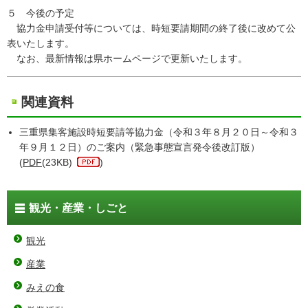
５ 今後の予定
協力金申請受付等については、時短要請期間の終了後に改めて公
表いたします。
なお、最新情報は県ホームページで更新いたします。
関連資料
三重県集客施設時短要請等協力金（令和３年８月２０日～令和３
年９月１２日）のご案内（緊急事態宣言発令後改訂版）
(
PDF
(23KB)
)
観光・産業・しごと
観光
産業
みえの食