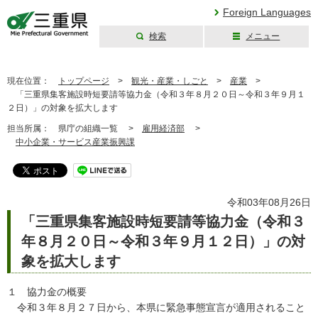
Foreign Languages
検索
メニュー
三重県公式ウェブ
サイト
現在位置：
トップページ
>
観光・産業・しごと
>
産業
>
「三重県集客施設時短要請等協力金（令和３年８月２０日～令和３年９月１
２日）」の対象を拡大します
担当所属：
県庁の組織一覧 >
雇用経済部
>
中小企業・サービス産業振興課
令和03年08月26日
「三重県集客施設時短要請等協力金（令和３
年８月２０日～令和３年９月１２日）」の対
象を拡大します
１ 協力金の概要
令和３年８月２７日から、本県に緊急事態宣言が適用されること