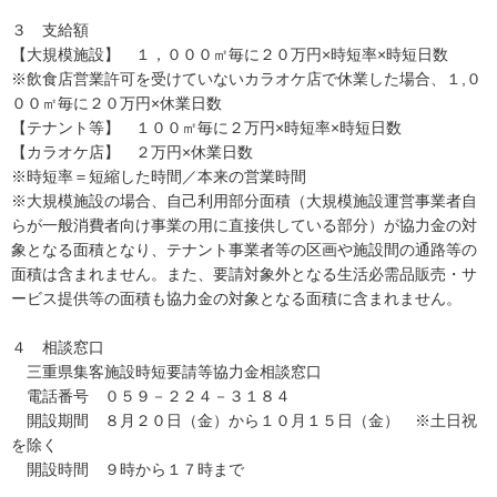
３ 支給額
【大規模施設】 １，０００㎡毎に２０万円×時短率×時短日数
※飲食店営業許可を受けていないカラオケ店で休業した場合、１,０
００㎡毎に２０万円×休業日数
【テナント等】 １００㎡毎に２万円×時短率×時短日数
【カラオケ店】 ２万円×休業日数
※時短率＝短縮した時間／本来の営業時間
※大規模施設の場合、自己利用部分面積（大規模施設運営事業者自
らが一般消費者向け事業の用に直接供している部分）が協力金の対
象となる面積となり、テナント事業者等の区画や施設間の通路等の
面積は含まれません。また、要請対象外となる生活必需品販売・サ
ービス提供等の面積も協力金の対象となる面積に含まれません。
４ 相談窓口
三重県集客施設時短要請等協力金相談窓口
電話番号 ０５９－２２４－３１８４
開設期間 ８月２０日（金）から１０月１５日（金） ※土日祝
を除く
開設時間 ９時から１７時まで