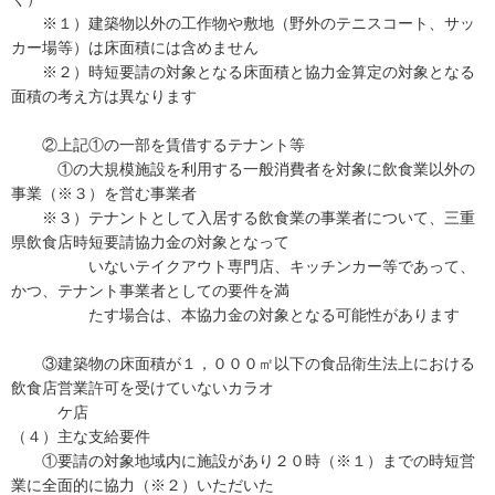
※１）建築物以外の工作物や敷地（野外のテニスコート、サッ
カー場等）は床面積には含めません
※２）時短要請の対象となる床面積と協力金算定の対象となる
面積の考え方は異なります
②上記①の一部を賃借するテナント等
①の大規模施設を利用する一般消費者を対象に飲食業以外の
事業（※３）を営む事業者
※３）テナントとして入居する飲食業の事業者について、三重
県飲食店時短要請協力金の対象となって
いないテイクアウト専門店、キッチンカー等であって、
かつ、テナント事業者としての要件を満
たす場合は、本協力金の対象となる可能性があります
③建築物の床面積が１，０００㎡以下の食品衛生法上における
飲食店営業許可を受けていないカラオ
ケ店
（４）主な支給要件
①要請の対象地域内に施設があり２０時（※１）までの時短営
業に全面的に協力（※２）いただいた