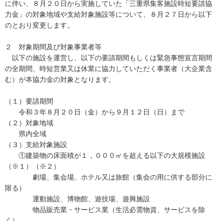
に伴い、８月２０日から実施していた「三重県集客施設時短要請協
力金」の対象地域や支給対象施設等について、８月２７日から以下
のとおり変更します。
２ 対象期間及び対象事業者等
以下の施設を運営し、以下の要請期間もしくは緊急事態宣言期間
の全期間、時短営業又は休業に協力していただく事業者（大企業含
む）が本協力金の対象となります。
（１）要請期間
令和３年８月２０日（金）から９月１２日（日）まで
（２）対象地域
県内全域
（３）支給対象施設
①建築物の床面積が１，０００㎡を超える以下の大規模施設
（※１）（※２）
劇場、集会場、ホテル又は旅館（集会の用に供する部分に
限る）
運動施設、博物館、遊技場、遊興施設
物品販売業・サービス業（生活必需物資、サービスを除
く）