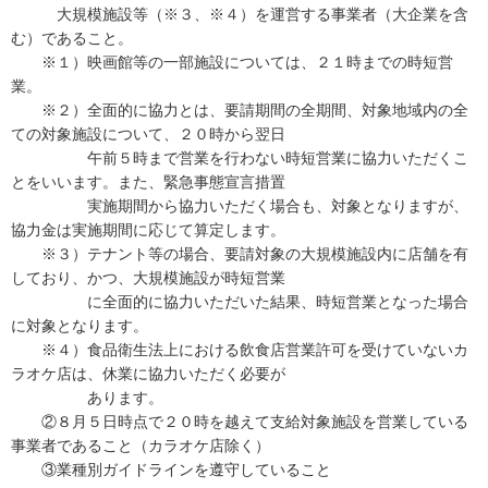
大規模施設等（※３、※４）を運営する事業者（大企業を含
む）であること。
※１）映画館等の一部施設については、２１時までの時短営
業。
※２）全面的に協力とは、要請期間の全期間、対象地域内の全
ての対象施設について、２０時から翌日
午前５時まで営業を行わない時短営業に協力いただくこ
とをいいます。また、緊急事態宣言措置
実施期間から協力いただく場合も、対象となりますが、
協力金は実施期間に応じて算定します。
※３）テナント等の場合、要請対象の大規模施設内に店舗を有
しており、かつ、大規模施設が時短営業
に全面的に協力いただいた結果、時短営業となった場合
に対象となります。
※４）食品衛生法上における飲食店営業許可を受けていないカ
ラオケ店は、休業に協力いただく必要が
あります。
②８月５日時点で２０時を越えて支給対象施設を営業している
事業者であること（カラオケ店除く）
③業種別ガイドラインを遵守していること