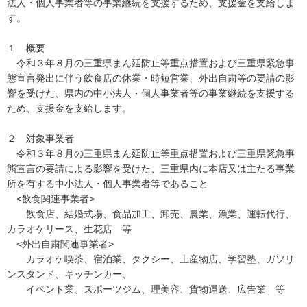
法人・個人事業者等の事業継続を支援するため、支援金を支給しま
す。
１ 概要
令和３年８月の三重県まん延防止等重点措置および三重県緊急事
態宣言発出に伴う飲食店の休業・時短営業、外出自粛等の要請の影
響を受けた、県内の中小法人・個人事業者等の事業継続を支援する
ため、支援金を支給します。
２ 対象事業者
令和３年８月の三重県まん延防止等重点措置および三重県緊急事
態宣言の要請による影響を受けた、三重県内に本店又は主たる事業
所を有する中小法人・個人事業者等であること
<飲食関連事業者>
飲食店、結婚式場、食品加工、卸売、農業、漁業、運転代行、
カラオケリース、生花店 等
<外出自粛関連事業者>
カラオケ喫茶、宿泊業、タクシー、土産物店、学習塾、ガソリ
ンスタンド、キッチンカー、
イベント業、スポーツジム、理美容、貨物運送、広告業 等