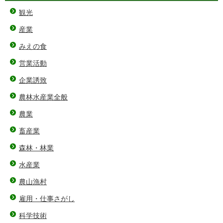
観光
産業
みえの食
営業活動
企業誘致
農林水産業全般
農業
畜産業
森林・林業
水産業
農山漁村
雇用・仕事さがし
科学技術