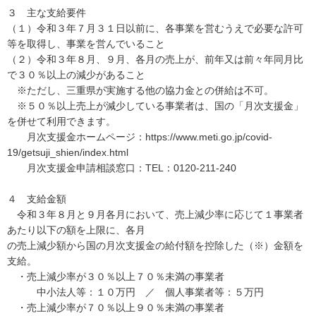
３ 主な支給要件
（１）令和３年７月３１日以前に、各事業を営むうえで必要な許可
等を取得し、事業を営んでいること
（２）令和３年８月、９月、各月の売上が、前年又は前々年同月比
で３０％以上の減少があること
※ただし、三重県が実施する他の協力金との併給は不可。
※５０％以上売上が減少している事業者は、国の「月次支援金」
を併せて利用できます。
月次支援金ホームページ：https://www.meti.go.jp/covid-
19/getsuji_shien/index.html
月次支援金申請相談窓口：TEL：0120-211-240
４ 支給金額
令和３年８月と９月各月において、売上減少率に応じて１事業者
あたり以下の額を上限に、各月
の売上減少額から国の月次支援金の給付額を控除した（※）金額を
支給。
・売上減少率が３０％以上７０％未満の事業者
中小法人等：１０万円 ／ 個人事業者等：５万円
・売上減少率が７０％以上９０％未満の事業者