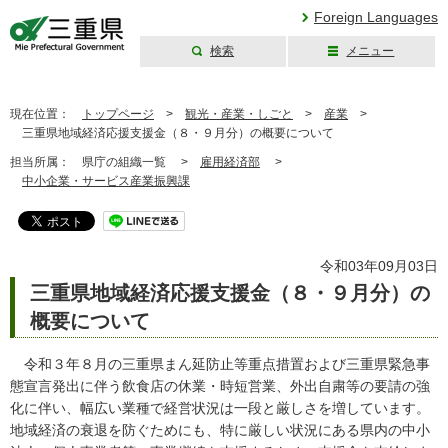
Foreign Languages
検索
メニュー
三重県公式ウェブ
サイト
現在位置：
トップページ
>
観光・産業・しごと
>
産業
>
三重県地域経済応援支援金（８・９月分）の概要について
担当所属：
県庁の組織一覧 >
雇用経済部
>
中小企業・サービス産業振興課
令和03年09月03日
三重県地域経済応援支援金（８・９月分）の
概要について
令和３年８月の三重県まん延防止等重点措置および三重県緊急事
態宣言発出に伴う飲食店の休業・時短営業、外出自粛等の要請の強
化に伴い、幅広い業種で経営状況は一段と厳しさを増しています。
地域経済の衰退を防ぐためにも、特に厳しい状況にある県内の中小