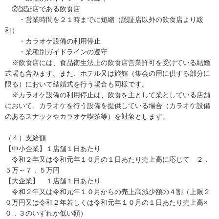
②認証店である飲食店
・営業時間を２１時までに短縮（認証店以外の飲食店より緩
和）
・カラオケ設備の利用停止
・業種別ガイドラインの遵守
※飲食店には、食品衛生法上の飲食店営業許可を受けている結婚
式場も含みます。また、ホテル又は旅館（集会の用に供する部分に
限る）において結婚式を行う場合も同様です。
※カラオケ設備の利用停止は、飲食を主として業としている店舗
において、カラオケを行う設備を提供している場合（カラオケ設備
のあるスナックやカラオケ喫茶等）を対象とします。
（４）支給額
【中小企業】１店舗１日あたり
令和２年又は令和元年１０月の１日あたり売上高に応じて ２．
５万～７．５万円
【大企業】 １店舗１日あたり
令和２年又は令和元年１０月からの売上高減少額の４割（上限２
０万円又は令和２年若しくは令和元年１０月の１日あたり売上高×
０．３のいずれか低い額）