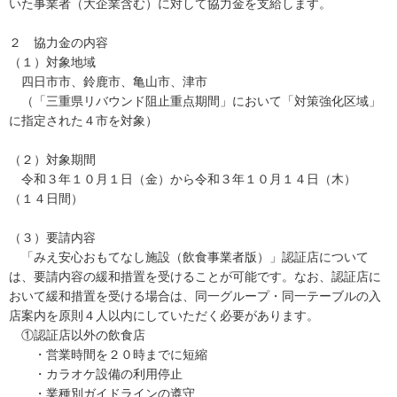
いた事業者（大企業含む）に対して協力金を支給します。
２ 協力金の内容
（１）対象地域
四日市市、鈴鹿市、亀山市、津市
（「三重県リバウンド阻止重点期間」において「対策強化区域」
に指定された４市を対象）
（２）対象期間
令和３年１０月１日（金）から令和３年１０月１４日（木）
（１４日間）
（３）要請内容
「みえ安心おもてなし施設（飲食事業者版）」認証店について
は、要請内容の緩和措置を受けることが可能です。なお、認証店に
おいて緩和措置を受ける場合は、同一グループ・同一テーブルの入
店案内を原則４人以内にしていただく必要があります。
①認証店以外の飲食店
・営業時間を２０時までに短縮
・カラオケ設備の利用停止
・業種別ガイドラインの遵守