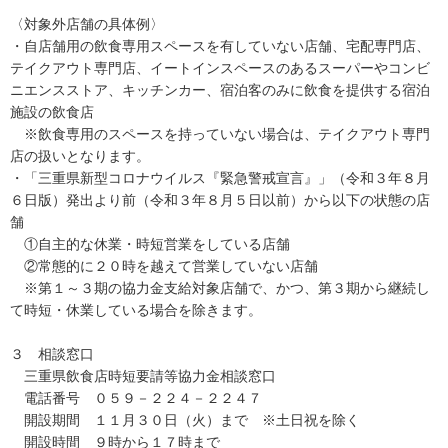
〈対象外店舗の具体例〉
・自店舗用の飲食専用スペースを有していない店舗、宅配専門店、
テイクアウト専門店、イートインスペースのあるスーパーやコンビ
ニエンスストア、キッチンカー、宿泊客のみに飲食を提供する宿泊
施設の飲食店
※飲食専用のスペースを持っていない場合は、テイクアウト専門
店の扱いとなります。
・「三重県新型コロナウイルス『緊急警戒宣言』」（令和３年８月
６日版）発出より前（令和３年８月５日以前）から以下の状態の店
舗
①自主的な休業・時短営業をしている店舗
②常態的に２０時を越えて営業していない店舗
※第１～３期の協力金支給対象店舗で、かつ、第３期から継続し
て時短・休業している場合を除きます。
３ 相談窓口
三重県飲食店時短要請等協力金相談窓口
電話番号 ０５９－２２４－２２４７
開設期間 １１月３０日（火）まで ※土日祝を除く
開設時間 ９時から１７時まで