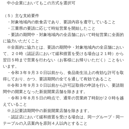
中小企業においてもこの方式を選択可
（５）主な支給要件
・対象地域内の飲食店であり、要請内容を遵守していること
・三重県の要請に応じて時短営業を開始したこと
・要請の期間中・対象地域内の全店舗において時短営業に全面的
に協力いただくこと
※全面的に協力とは、要請の期間中・対象地域内の全店舗におい
て、２０時（認証店において緩和措置を受ける場合は２１時）から
翌日５時まで営業を行わない（お客様にお帰りいただく）ことをい
います。
・令和３年９月３０日以前から、食品衛生法上の有効な許可を取
得しており、かつ、要請期間の全てを通して有効であること
※令和３年９月３０日以前から許可証取得の申請を行い、要請期
間中の開業となった新規開業店舗を除きます。
・令和３年８月５日の時点で、通常の営業終了時刻が２０時を越
えていること
※上記要請期間中の新規開業店舗を除きます。
・認証店において緩和措置を受ける場合は、同一グループ・同一
テーブルの入店案内を原則４人以内とすること