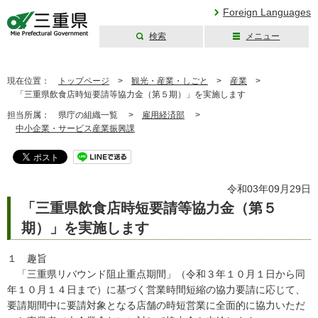
Foreign Languages
検索
メニュー
三重県公式ウェブ
サイト
現在位置：
トップページ
>
観光・産業・しごと
>
産業
>
「三重県飲食店時短要請等協力金（第５期）」を実施します
担当所属：
県庁の組織一覧 >
雇用経済部
>
中小企業・サービス産業振興課
令和03年09月29日
「三重県飲食店時短要請等協力金（第５
期）」を実施します
１ 趣旨
「三重県リバウンド阻止重点期間」（令和３年１０月１日から同
年１０月１４日まで）に基づく営業時間短縮の協力要請に応じて、
要請期間中に要請対象となる店舗の時短営業に全面的に協力いただ