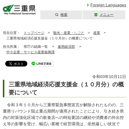
Foreign Languages
検索
メニュー
三重県公式ウェブ
サイト
現在位置：
トップページ
>
観光・産業・しごと
>
産業
>
三重県地域経済応援支援金（１０月分）の概要について
担当所属：
県庁の組織一覧 >
雇用経済部
>
中小企業・サービス産業振興課
令和03年10月11日
三重県地域経済応援支援金（１０月分）の概
要について
令和３年１０月から三重県緊急事態宣言が解除されたものの、三
重県リバウンド阻止重点期間が適用されたことにより、引き続き県
内の対策強化区域での飲食店への時短要請の継続や消費者の外出控
え等の影響を受け、幅広い業種で経営環境は、依然厳しい状況で