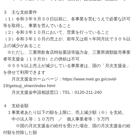
３ 主な支給要件
（１）令和３年９月３０日以前に、各事業を営むうえで必要な許可
等を取得し、事業を営んでいること
（２）令和３年１０月において、営業を行っていること
（３）令和３年１０月の売上が、前年又は前々年同月比で３０％以
上の減少があること
※ただし、三重県飲食店時短要請等協力金、三重県酒類販売事業
者等支援金（１０月分）との併給は不可
※５０％以上売上が減少している事業者は、国の「月次支援金」
を併せて利用できます
月次支援金ホームページ：https://www.meti.go.jp/covid-
19/getsuji_shien/index.html
月次支援金申請相談窓口：TEL：0120-211-240
４ 支給金額
１事業者あたり以下の額を上限に、売上減少額（※）を支給。
中小法人等：１０万円 ／ 個人事業者等：５万円
※国の月次支援金の給付を受けた場合、国の月次支援金の給
付額を控除した額