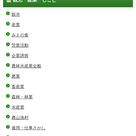
観光
産業
みえの食
営業活動
企業誘致
農林水産業全般
農業
畜産業
森林・林業
水産業
農山漁村
雇用・仕事さがし