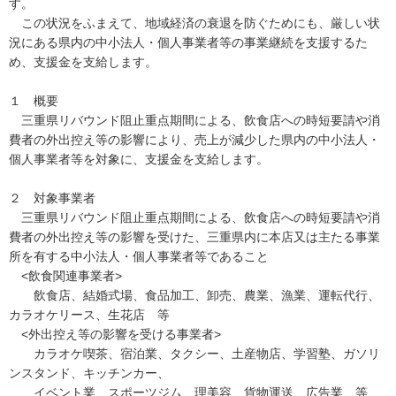
す。
この状況をふまえて、地域経済の衰退を防ぐためにも、厳しい状
況にある県内の中小法人・個人事業者等の事業継続を支援するた
め、支援金を支給します。
１ 概要
三重県リバウンド阻止重点期間による、飲食店への時短要請や消
費者の外出控え等の影響により、売上が減少した県内の中小法人・
個人事業者等を対象に、支援金を支給します。
２ 対象事業者
三重県リバウンド阻止重点期間による、飲食店への時短要請や消
費者の外出控え等の影響を受けた、三重県内に本店又は主たる事業
所を有する中小法人・個人事業者等であること
<飲食関連事業者>
飲食店、結婚式場、食品加工、卸売、農業、漁業、運転代行、
カラオケリース、生花店 等
<外出控え等の影響を受ける事業者>
カラオケ喫茶、宿泊業、タクシー、土産物店、学習塾、ガソリ
ンスタンド、キッチンカー、
イベント業、スポーツジム、理美容、貨物運送、広告業 等