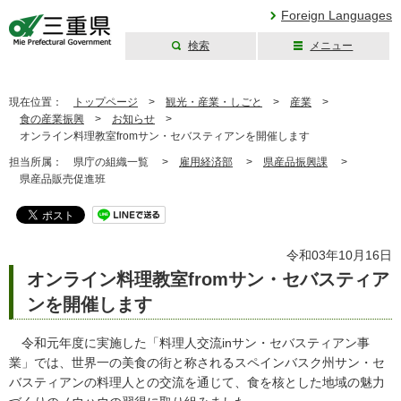
Foreign Languages
検索
メニュー
三重県公式ウェブ
サイト
現在位置：
トップページ
>
観光・産業・しごと
>
産業
>
食の産業振興
>
お知らせ
>
オンライン料理教室fromサン・セバスティアンを開催します
担当所属：
県庁の組織一覧 >
雇用経済部
>
県産品振興課
>
県産品販売促進班
令和03年10月16日
オンライン料理教室fromサン・セバスティア
ンを開催します
令和元年度に実施した「料理人交流inサン・セバスティアン事
業」では、世界一の美食の街と称されるスペインバスク州サン・セ
バスティアンの料理人との交流を通じて、食を核とした地域の魅力