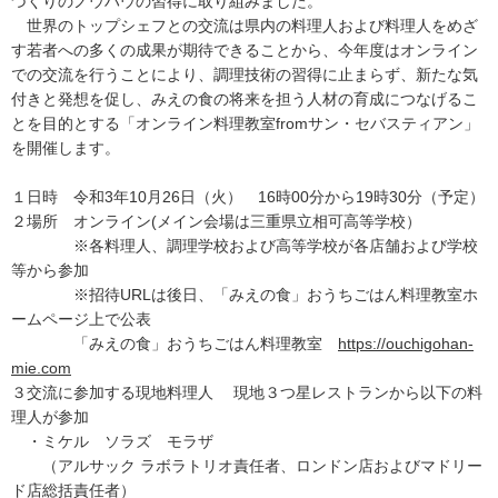
づくりのノウハウの習得に取り組みました。
世界のトップシェフとの交流は県内の料理人および料理人をめざ
す若者への多くの成果が期待できることから、今年度はオンライン
での交流を行うことにより、調理技術の習得に止まらず、新たな気
付きと発想を促し、みえの食の将来を担う人材の育成につなげるこ
とを目的とする「オンライン料理教室fromサン・セバスティアン」
を開催します。
１日時 令和3年10月26日（火） 16時00分から19時30分（予定）
２場所 オンライン(メイン会場は三重県立相可高等学校）
※各料理人、調理学校および高等学校が各店舗および学校
等から参加
※招待URLは後日、「みえの食」おうちごはん料理教室ホ
ームページ上で公表
「みえの食」おうちごはん料理教室
https://ouchigohan-
mie.com
３交流に参加する現地料理人 現地３つ星レストランから以下の料
理人が参加
・ミケル ソラズ モラザ
（アルサック ラボラトリオ責任者、ロンドン店およびマドリー
ド店総括責任者）