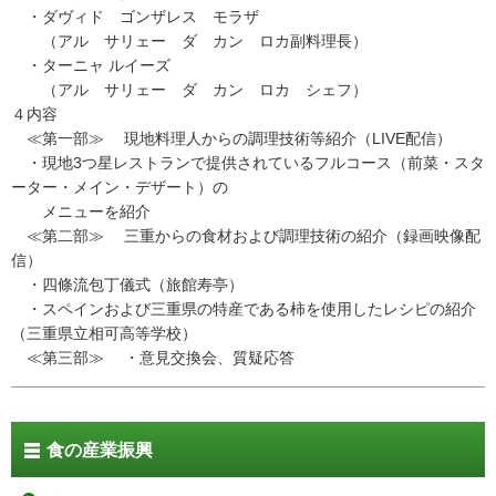
・ダヴィド ゴンザレス モラザ
（アル サリェー ダ カン ロカ副料理長）
・ターニャ ルイーズ
（アル サリェー ダ カン ロカ シェフ）
４内容
≪第一部≫ 現地料理人からの調理技術等紹介（LIVE配信）
・現地3つ星レストランで提供されているフルコース（前菜・スタ
ーター・メイン・デザート）の
メニューを紹介
≪第二部≫ 三重からの食材および調理技術の紹介（録画映像配
信）
・四條流包丁儀式（旅館寿亭）
・スペインおよび三重県の特産である柿を使用したレシピの紹介
（三重県立相可高等学校）
≪第三部≫ ・意見交換会、質疑応答
食の産業振興