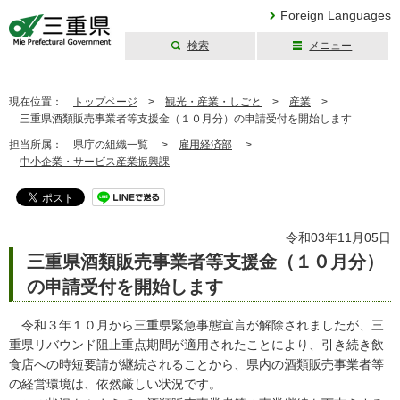
Foreign Languages
検索
メニュー
三重県公式ウェブ
サイト
現在位置：
トップページ
>
観光・産業・しごと
>
産業
>
三重県酒類販売事業者等支援金（１０月分）の申請受付を開始します
担当所属：
県庁の組織一覧 >
雇用経済部
>
中小企業・サービス産業振興課
令和03年11月05日
三重県酒類販売事業者等支援金（１０月分）
の申請受付を開始します
令和３年１０月から三重県緊急事態宣言が解除されましたが、三
重県リバウンド阻止重点期間が適用されたことにより、引き続き飲
食店への時短要請が継続されることから、県内の酒類販売事業者等
の経営環境は、依然厳しい状況です。