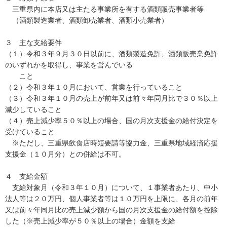
三重県内に本店又は主たる事業所を有する酒類販売事業者等
（酒類製造業者、酒類卸売業者、酒類小売業者）
３ 主な支給要件
（１）令和３年９月３０日以前に、酒類製造免許、酒類販売業免許
のいずれかを取得し、事業を営んでいる
こと
（２）令和３年１０月において、営業を行っていること
（３）令和３年１０月の売上が前年又は前々年同月比で３０％以上
減少していること
（４）売上減少率５０％以上の場合、国の月次支援金の給付決定を
受けていること
※ただし、三重県飲食店時短要請等協力金、三重県地域経済応援
支援金（１０月分）との併給は不可。
４ 支給金額
支給対象月（令和３年１０月）について、１事業者あたり、中小
法人等は２０万円、個人事業者等は１０万円を上限に、各月の前年
又は前々年同月比の売上減少額から国の月次支援金の給付額を控除
した（※売上減少率が５０％以上の場合）金額を支給