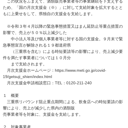
この状況をふまえて、酒類販売事業者等の事業継続を下支えする
ため、「国の月次支援金（※）」に対して支給対象を拡大するとと
もに上乗せをして、県独自の支援金を支給します。
※令和３年４月以降の緊急事態措置又はまん延防止等重点措置の
影響で、売上が５０％以上減少した
中小法人等及び個人事業者等に対する国の支援金。９月末で緊
急事態宣言が解除される１９都道府県
（三重県を含む）による時短要請等の影響により、売上減少要
件を満たす事業者については１０月分
まで支給されます。
月次支援金ホームページ：https://www.meti.go.jp/covid-
19/getsuji_shien/index.html
月次支援金申請相談窓口：TEL：0120-211-240
１ 概要
三重県リバウンド阻止重点期間による、飲食店への時短要請の影
響により、売上が減少した県内の酒類販
売事業者等を対象に、支援金を支給します。
２ 対象事業者